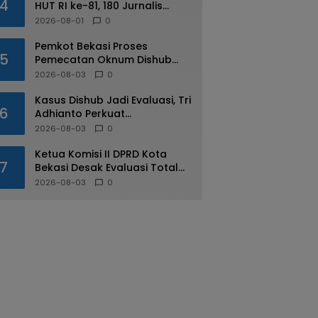
4
HUT RI ke-81, 180 Jurnalis
Jabodetabek Adu di IJTI
2026-08-01
0
Jakarta Raya Cup
Pemkot Bekasi Proses
5
Pemecatan Oknum Dishub
Yang Diduga Lakukan Pungli
2026-08-03
0
ke Sopir Truk
Kasus Dishub Jadi Evaluasi, Tri
6
Adhianto Perkuat
Pengawasan Aparatur
2026-08-03
0
Ketua Komisi II DPRD Kota
7
Bekasi Desak Evaluasi Total
Usai Dugaan Pungli Oknum
2026-08-03
0
Dishub Viral