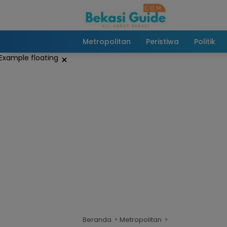
Langsung
ke
konten
Metropolitan
Peristiwa
Politik
×
Beranda
Metropolitan