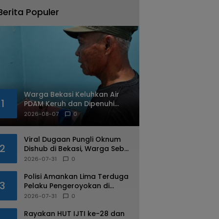
Berita Populer
Warga Bekasi Keluhkan Air
1
PDAM Keruh dan Dipenuhi
Cacing
2026-08-07
0
Viral Dugaan Pungli Oknum
2
Dishub di Bekasi, Warga Sebut
Praktik Diduga Sudah
2026-07-31
0
Berulang
Polisi Amankan Lima Terduga
3
Pelaku Pengeroyokan di
Kalimalang
2026-07-31
0
Rayakan HUT IJTI ke-28 dan