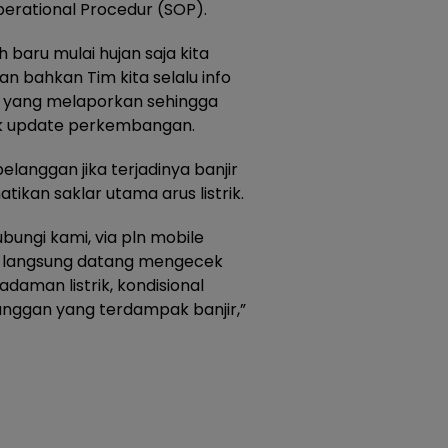
erational Procedur (SOP).
 baru mulai hujan saja kita
n bahkan Tim kita selalu info
da yang melaporkan sehingga
uk update perkembangan.
langgan jika terjadinya banjir
kan saklar utama arus listrik.
bungi kami, via pln mobile
t langsung datang mengecek
daman listrik, kondisional
anggan yang terdampak banjir,”