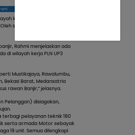
ment
yah kita banjir oleh sebab itu
a.Oleh sebab itu, kami harus
i banjir, Rahmi menjelaskan ada
ada di wilayah kerja PLN UP3
seperti Mustikajaya, Rawalumbu,
n, Bekasi Barat, Medansatria
 rawan Banjir,” jelasnya.
n Pelanggan) disiagakan,
ujan.
 terbagi pelayanan teknik 180
nik serta armada Motor sebayak
ga 19 unit. Semua dilengkapi