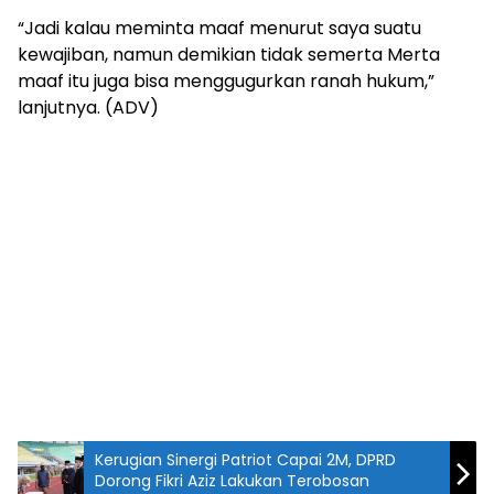
“Jadi kalau meminta maaf menurut saya suatu
kewajiban, namun demikian tidak semerta Merta
maaf itu juga bisa menggugurkan ranah hukum,”
lanjutnya. (ADV)
Kerugian Sinergi Patriot Capai 2M, DPRD
Dorong Fikri Aziz Lakukan Terobosan