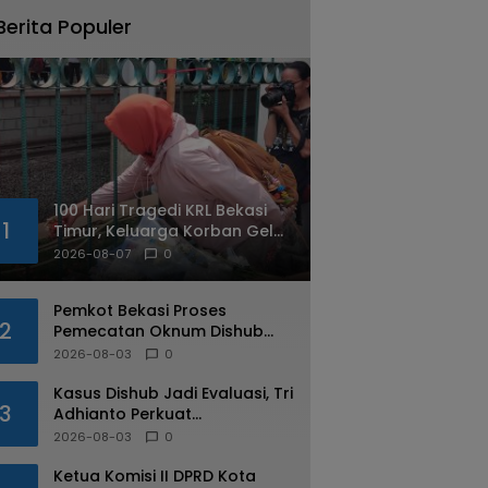
Berita Populer
100 Hari Tragedi KRL Bekasi
1
Timur, Keluarga Korban Gelar
Doa Bersama dan Tabur
2026-08-07
0
Bunga
Pemkot Bekasi Proses
2
Pemecatan Oknum Dishub
Yang Diduga Lakukan Pungli
2026-08-03
0
ke Sopir Truk
Kasus Dishub Jadi Evaluasi, Tri
3
Adhianto Perkuat
Pengawasan Aparatur
2026-08-03
0
Ketua Komisi II DPRD Kota