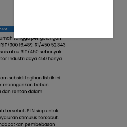
ment
 rumah tangga per golongan
 R1T/900 16.489, R1/450 52.343
isnis atau B1T/450 sebanyak
tor Industri daya 450 hanya
 subsidi tagihan listrik ini
k meringankan beban
 dan rentan dalam
h tersebut, PLN siap untuk
aluran stimulus tersebut.
mendapatkan pembebasan