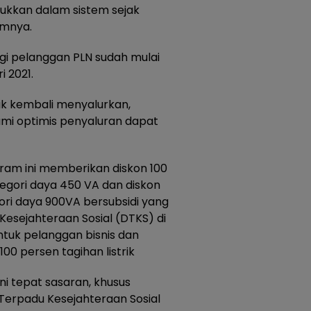
ukkan dalam sistem sejak
umnya.
agi pelanggan PLN sudah mulai
i 2021.
uk kembali menyalurkan,
ami optimis penyaluran dapat
ram ini memberikan diskon 100
tegori daya 450 VA dan diskon
ri daya 900VA bersubsidi yang
esejahteraan Sosial (DTKS) di
ntuk pelanggan bisnis dan
100 persen tagihan listrik
ni tepat sasaran, khusus
Terpadu Kesejahteraan Sosial