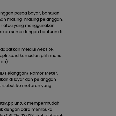
anggan pasca bayar, bantuan
ihan masing-masing pelanggan,
ar atau yang menggunakan
erikan sama dengan bantuan di
didapatkan melalui website,
ln.co.id kemudian pilih menu
kon).
ID Pelanggan/ Nomor Meter.
lkan di layar dan pelanggan
ersebut ke meteran yang
hatsApp untuk mempermudah
rik dengan cara membuka
 08122-123-123 , ikuti petunjuk,