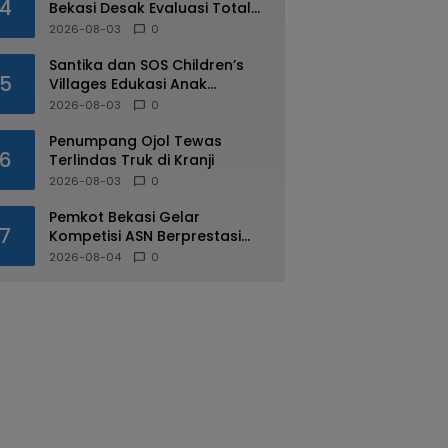
4
Bekasi Desak Evaluasi Total
Usai Dugaan Pungli Oknum
2026-08-03
0
Dishub Viral
Santika dan SOS Children’s
5
Villages Edukasi Anak
Mengenal Industri Perhotelan
2026-08-03
0
Penumpang Ojol Tewas
6
Terlindas Truk di Kranji
2026-08-03
0
Pemkot Bekasi Gelar
7
Kompetisi ASN Berprestasi
pada HUT RI ke-81
2026-08-04
0