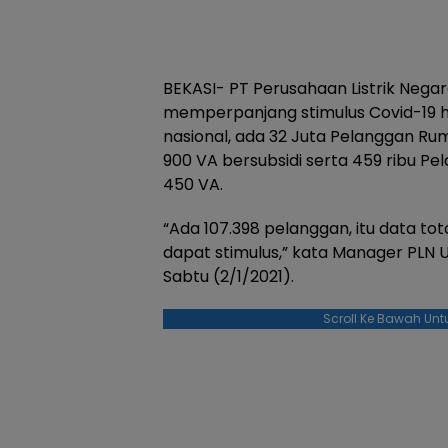
BEKASI- PT Perusahaan Listrik Nega
memperpanjang stimulus Covid-19 h
nasional, ada 32 Juta Pelanggan R
900 VA bersubsidi serta 459 ribu Pel
450 VA.
“Ada 107.398 pelanggan, itu data to
dapat stimulus,” kata Manager PLN U
Sabtu (2/1/2021).
Scroll Ke Bawah Unt