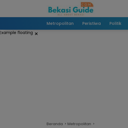
Langsung
ke
konten
Metropolitan
Peristiwa
Politik
×
Beranda
Metropolitan