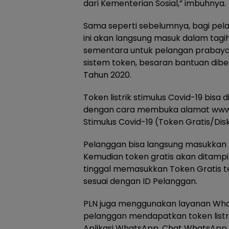
dari Kementerian Sosial,” imbuhnya.
Sama seperti sebelumnya, bagi pel
ini akan langsung masuk dalam tag
sementara untuk pelangan prabay
sistem token, besaran bantuan dib
Tahun 2020.
Token listrik stimulus Covid-19 bisa 
dengan cara membuka alamat www.p
Stimulus Covid-19 (Token Gratis/Dis
Pelanggan bisa langsung masukkan 
Kemudian token gratis akan ditampi
tinggal memasukkan Token Gratis t
sesuai dengan ID Pelanggan.
PLN juga menggunakan layanan W
pelanggan mendapatkan token list
Aplikasi WhatsApp. Chat WhatsApp ke