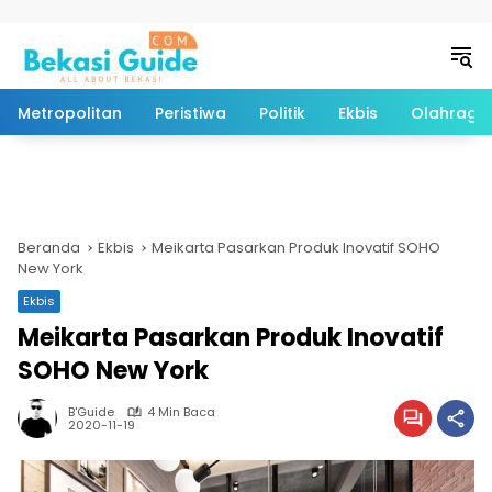
Langsung ke konten
Metropolitan
Peristiwa
Politik
Ekbis
Olahraga
Beranda
Ekbis
Meikarta Pasarkan Produk Inovatif SOHO
New York
Ekbis
Meikarta Pasarkan Produk Inovatif
SOHO New York
B'Guide
4 Min Baca
2020-11-19