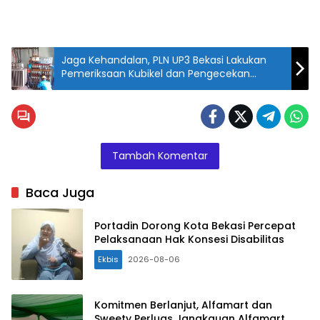
Jaga Kehandalan, PLN UP3 Bekasi Lakukan
Pemeriksaan Kubikel dan Pengecekan
Pemanas
Tambah Komentar
Baca Juga
Portadin Dorong Kota Bekasi Percepat
Pelaksanaan Hak Konsesi Disabilitas
Ekbis
2026-08-06
Komitmen Berlanjut, Alfamart dan
Sweety Perluas Jangkauan Alfamart