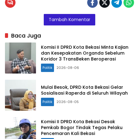
Dewan
Perwakilan
Rakyat
Tambah Komentar
Daerah
(DPRD)
Baca Juga
Kota
Bekasi
Komisi II DPRD Kota Bekasi Minta Kajian
dan Kesepakatan Organda Sebelum
Chairoman
Koridor 3 TransBeken Beroperasi
Juwono
Politik
2026-08-06
Putro.
(poto:ist)
Mulai Besok, DPRD Kota Bekasi Gelar
Sosialisasi Raperda di Seluruh Wilayah
Politik
2026-08-05
Komisi II DPRD Kota Bekasi Desak
Pemkab Bogor Tindak Tegas Pelaku
Pencemaran Kali Bekasi