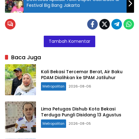
Festival Big Bang Jakarta
Direktur
Utama
PDAM Tirta
Bhagasasi
Tambah Komentar
saat
berbincang
Baca Juga
dengan
awak
Kali Bekasi Tercemar Berat, Air Baku
media di
PDAM Dialihkan ke SPAM Jatiluhur
Sukabumi.
Metropolitan
2026-08-06
Lima Petugas Dishub Kota Bekasi
Terduga Pungli Disidang 13 Agustus
Metropolitan
2026-08-05