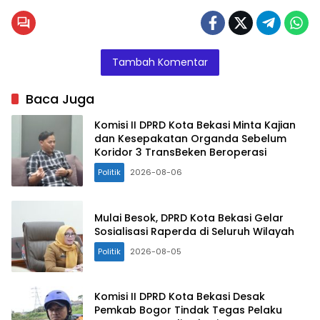
Politisi Partai
Golkar Kota
Bekasi yang
juga Humas
Tambah Komentar
PDAM Tirta
Patriot, Uci
Baca Juga
Indrawijaya
(Poto:Istimewa)
Komisi II DPRD Kota Bekasi Minta Kajian
dan Kesepakatan Organda Sebelum
Koridor 3 TransBeken Beroperasi
Politik
2026-08-06
Mulai Besok, DPRD Kota Bekasi Gelar
Sosialisasi Raperda di Seluruh Wilayah
Politik
2026-08-05
Komisi II DPRD Kota Bekasi Desak
Pemkab Bogor Tindak Tegas Pelaku