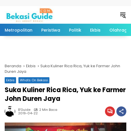
Langsung ke konten
Metropolitan
Peristiwa
Politik
Ekbis
Olahraga
Beranda
Ekbis
Suka Kuliner Rica Rica, Yuk ke Farmer John
Duren Jaya
Ekbis
Whats On Bekasi
Suka Kuliner Rica Rica, Yuk ke Farmer
John Duren Jaya
B'Guide
2 Min Baca
2019-04-22