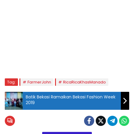
Tag:
FarmerJohn
RicaRicaKhasManado
Batik Bekasi Ramaikan Bekasi Fashion Week
2019
Konsumen
di Farmer
John