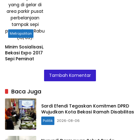
yang di gelar di
area parkir pusat
perbelanjaan
tampak sepi
pengunjung, Rabu
Metropolitan
(15/03).
Minim Sosialisasi,
Bekasi Expo 2017
Sepi Peminat
Tambah Komentar
Baca Juga
Sardi Efendi Tegaskan Komitmen DPRD
Wujudkan Kota Bekasi Ramah Disabilitas
Politik
2026-08-06