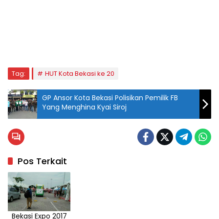
Tag:
HUT Kota Bekasi ke 20
GP Ansor Kota Bekasi Polisikan Pemilik FB
Yang Menghina Kyai Siroj
Logo
HUT
Kota
Bekasi
Pos Terkait
ke 20
pada
2017.
(Image.
Bekasi Expo 2017
Ist)