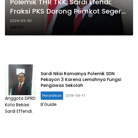
Polemik THR TKK, Sardi Efendi:
Fraksi PKS Dorong Pemkot Segera
Cairkan
2024-03-30
admin
Sardi Nilai Ramainya Polemik SDN
Pekayon 3 Karena Lemahnya Fungsi
Pengawas Sekolah
Pendidikan
2019-09-17
Anggota DPRD
B'Guide
Kota Bekasi
Sardi Effendi.