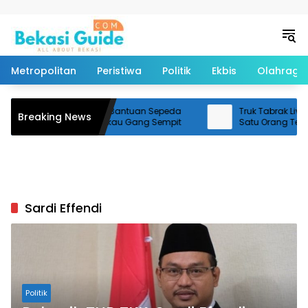
Langsung ke konten
Metropolitan
Peristiwa
Politik
Ekbis
Olahraga
Pemkot Bekasi Dapat Bantuan Sepeda
Truk Tabrak Livina 
Breaking News
Sampah untuk Jangkau Gang Sempit
Satu Orang Tewas
Sardi Effendi
Politik