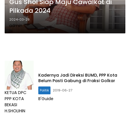
Gus Shol Siap Maju Cawalkot di
Pilkada 2024
2024-03-29
admin
Kadernya Jadi Direksi BUMD, PPP Kota
Belum Pasti Gabung di Fraksi Golkar
Politik
2019-06-27
KETUA DPC
PPP KOTA
B'Guide
BEKASI
H.SHOLIHIN