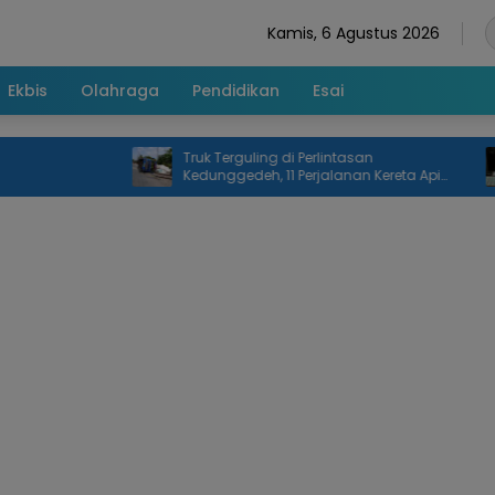
Kamis, 6 Agustus 2026
Ekbis
Olahraga
Pendidikan
Esai
Truk Terguling di Perlintasan
P
Kedunggedeh, 11 Perjalanan Kereta Api
C
Terdampak
D