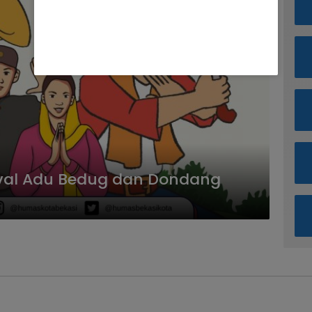
ival Adu Bedug dan Dondang