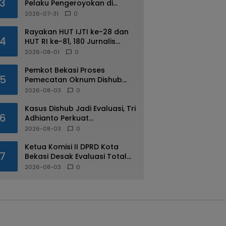
3
Pelaku Pengeroyokan di
Kalimalang
2026-07-31
0
Rayakan HUT IJTI ke-28 dan
4
HUT RI ke-81, 180 Jurnalis
Jabodetabek Adu di IJTI
2026-08-01
0
Jakarta Raya Cup
Pemkot Bekasi Proses
5
Pemecatan Oknum Dishub
Yang Diduga Lakukan Pungli
2026-08-03
0
ke Sopir Truk
Kasus Dishub Jadi Evaluasi, Tri
6
Adhianto Perkuat
Pengawasan Aparatur
2026-08-03
0
Ketua Komisi II DPRD Kota
7
Bekasi Desak Evaluasi Total
Usai Dugaan Pungli Oknum
2026-08-03
0
Dishub Viral