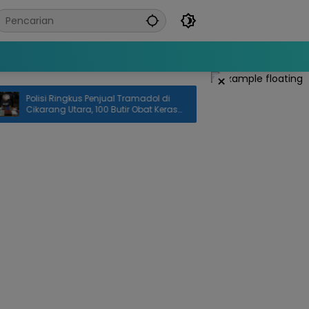
×
olisi Ringkus Penjual Tramadol di
Diduga Terpapar Air Li
ikarang Utara, 100 Butir Obat Keras
Bantargebang Licin 
isita
Pemotor Terjatuh