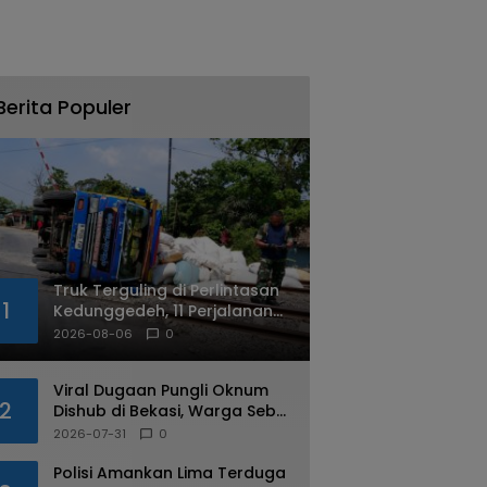
Berita Populer
Truk Terguling di Perlintasan
1
Kedunggedeh, 11 Perjalanan
Kereta Api Terdampak
2026-08-06
0
Viral Dugaan Pungli Oknum
2
Dishub di Bekasi, Warga Sebut
Praktik Diduga Sudah
2026-07-31
0
Berulang
Polisi Amankan Lima Terduga