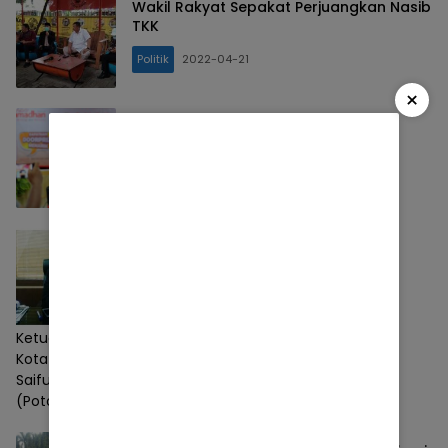
Wakil Rakyat Sepakat Perjuangkan Nasib
TKK
Politik
2022-04-21
×
Herkos: PKS Fokus Alih Tugaskan TKK
Menjadi PPPK
Politik
2022-04-19
Pemda Diminta Hapus TKK, Ini Kata
Ketua DPRD
Ketua DPRD
Politik
2022-04-16
Kota Bekasi,
Saifuddaulah,
(Poto:Istimewa)