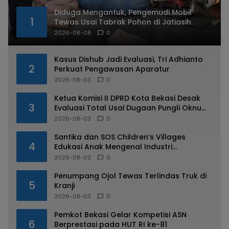
Diduga Mengantuk, Pengemudi Mobil
1
Tewas Usai Tabrak Pohon di Jatiasih
2026-08-08
0
Kasus Dishub Jadi Evaluasi, Tri Adhianto
2
Perkuat Pengawasan Aparatur
2026-08-03
0
Ketua Komisi II DPRD Kota Bekasi Desak
3
Evaluasi Total Usai Dugaan Pungli Oknum
Dishub Viral
2026-08-03
0
Santika dan SOS Children’s Villages
4
Edukasi Anak Mengenal Industri
Perhotelan
2026-08-03
0
Penumpang Ojol Tewas Terlindas Truk di
5
Kranji
2026-08-03
0
Pemkot Bekasi Gelar Kompetisi ASN
6
Berprestasi pada HUT RI ke-81