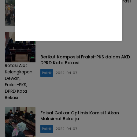
Ketua DPRD Kota Bekasi Dukung Aspirasi
Mahasiswa
Politik
2022-04-11
Berikut Komposisi Fraksi-PKS dalam AKD
DPRD Kota Bekasi
Rotasi Alat
Kelengkapan
Politik
2022-04-07
Dewan,
Fraksi-PKS,
DPRD Kota
Bekasi
Faisal Golkar Optimis Komisi 1 Akan
Maksimal Bekerja
Politik
2022-04-07