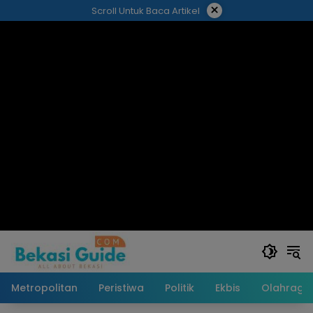
Langsung
×
Scroll Untuk Baca Artikel
ke
konten
Metropolitan
Peristiwa
Politik
Ekbis
Olahraga