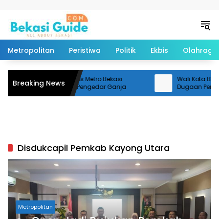
Langsung ke konten
Metropolitan
Peristiwa
Politik
Ekbis
Olahraga
Satresnarkoba Polres Metro Bekasi
Wali Kota Bekasi
Breaking News
Tangkap Terduga Pengedar Ganja
Dugaan Pencema
Kali Bekasi
Disdukcapil Pemkab Kayong Utara
Metropolitan