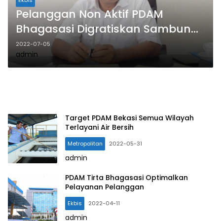
Pelanggan Non Aktif PDAM
Bhagasasi Digratiskan Sambung
Kembali
2022-07-05
admin
Target PDAM Bekasi Semua Wilayah
Terlayani Air Bersih
Metropolitan
2022-05-31
admin
PDAM Tirta Bhagasasi Optimalkan
Pelayanan Pelanggan
Ekbis
2022-04-11
admin