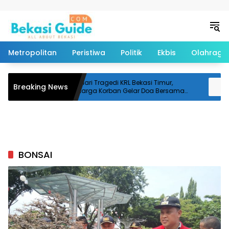
Langsung ke konten
Metropolitan
Peristiwa
Politik
Ekbis
Olahraga
obil
100 Hari Tragedi KRL Bekasi Timur,
10
Breaking News
asih
Keluarga Korban Gelar Doa Bersama
K
dan Tabur Bunga
I
BONSAI