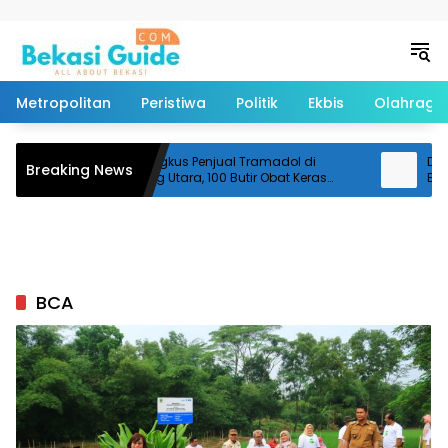
Langsung ke konten
Metropolitan
Peristiwa
Politik
Ekbis
Olahraga
Polisi Ringkus Penjual Tramadol di
Diduga
Breaking News
i
Cikarang Utara, 100 Butir Obat Keras
Banta
Disita
Pemot
BCA