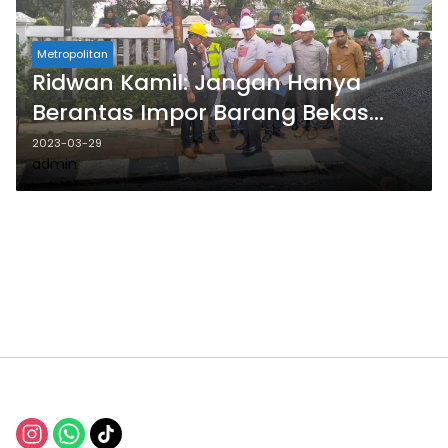
Metropolitan
Ridwan Kamil: Jangan Hanya
Berantas Impor Barang Bekas
Ilegal
2023-03-29
admin