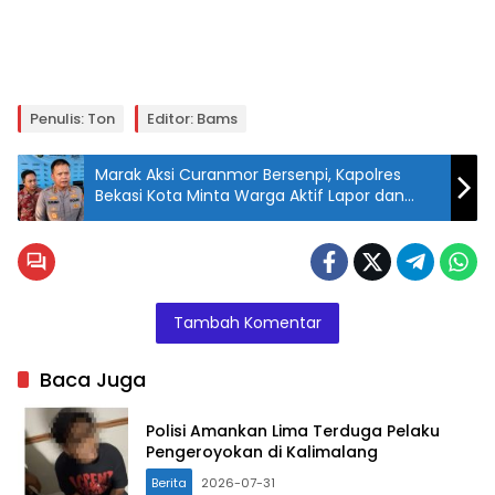
Penulis: Ton
Editor: Bams
Marak Aksi Curanmor Bersenpi, Kapolres
Bekasi Kota Minta Warga Aktif Lapor dan
Hidupkan Siskamling
Tambah Komentar
Baca Juga
Polisi Amankan Lima Terduga Pelaku
Pengeroyokan di Kalimalang
Berita
2026-07-31