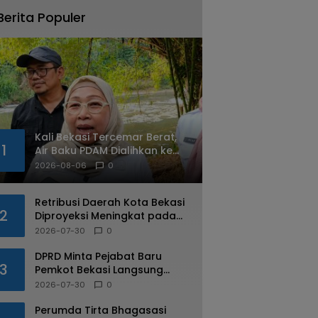
Berita Populer
Kali Bekasi Tercemar Berat,
1
Air Baku PDAM Dialihkan ke
SPAM Jatiluhur
2026-08-06
0
Retribusi Daerah Kota Bekasi
2
Diproyeksi Meningkat pada
2027, Bapenda Siapkan
2026-07-30
0
Sejumlah Strategi
DPRD Minta Pejabat Baru
3
Pemkot Bekasi Langsung
Tuntaskan PR Pendidikan dan
2026-07-30
0
Kesehatan
Perumda Tirta Bhagasasi