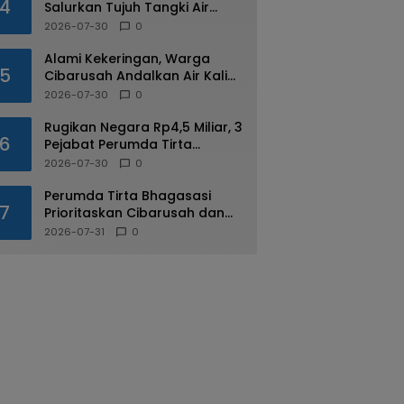
4
Salurkan Tujuh Tangki Air
Untuk Desa Yang Alami
2026-07-30
0
Kekeringan di Cibarusah
Alami Kekeringan, Warga
5
Cibarusah Andalkan Air Kali
dan Bantuan Tangki
2026-07-30
0
Rugikan Negara Rp4,5 Miliar, 3
6
Pejabat Perumda Tirta
Bhagasasi Ditahan Kejari
2026-07-30
0
Perumda Tirta Bhagasasi
7
Prioritaskan Cibarusah dan
Bojongmangu dalam
2026-07-31
0
Distribusi Air Bersih