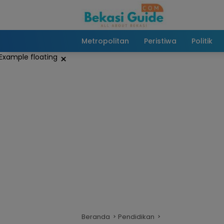
Langsung
ke
konten
Metropolitan
Peristiwa
Politik
×
Beranda
Pendidikan