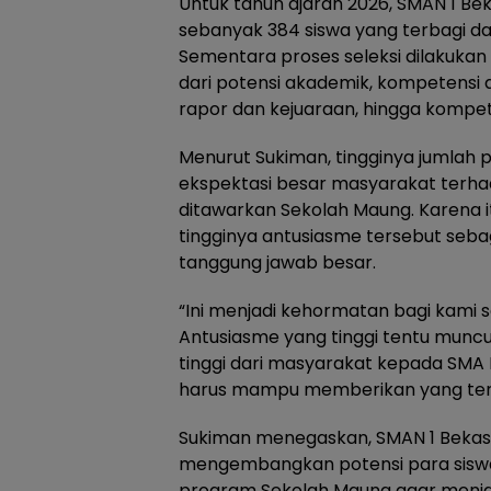
Untuk tahun ajaran 2026, SMAN 1 Be
sebanyak 384 siswa yang terbagi da
Sementara proses seleksi dilakukan m
dari potensi akademik, kompetensi 
rapor dan kejuaraan, hingga kompe
Menurut Sukiman, tingginya jumlah
ekspektasi besar masyarakat terhad
ditawarkan Sekolah Maung. Karena 
tingginya antusiasme tersebut seba
tanggung jawab besar.
“Ini menjadi kehormatan bagi kami s
Antusiasme yang tinggi tentu munc
tinggi dari masyarakat kepada SMA N
harus mampu memberikan yang terb
Sukiman menegaskan, SMAN 1 Beka
mengembangkan potensi para siswa 
program Sekolah Maung agar menja