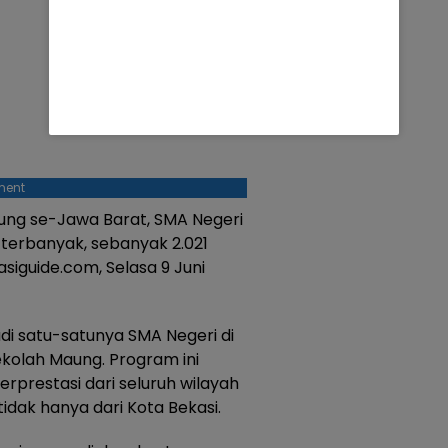
ment
aung se-Jawa Barat, SMA Negeri
 terbanyak, sebanyak 2.021
asiguide.com, Selasa 9 Juni
di satu-satunya SMA Negeri di
ekolah Maung. Program ini
prestasi dari seluruh wilayah
tidak hanya dari Kota Bekasi.