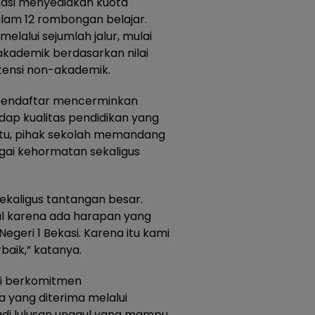
kasi menyediakan kuota
lam 12 rombongan belajar.
elalui sejumlah jalur, mulai
akademik berdasarkan nilai
tensi non-akademik.
 pendaftar mencerminkan
ap kualitas pendidikan yang
itu, pihak sekolah memandang
gai kehormatan sekaligus
ekaligus tantangan besar.
ul karena ada harapan yang
egeri 1 Bekasi. Karena itu kami
aik,” katanya.
si berkomitmen
yang diterima melalui
di lulusan unggul yang mampu