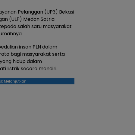
layanan Pelanggan (UP3) Bekasi
ggan (ULP) Medan Satria
kepada salah satu masyarakat
 rumahnya.
pedulian insan PLN dalam
rata bagi masyarakat serta
 yang hidup dalam
 listrik secara mandiri.
uk Melanjutkan