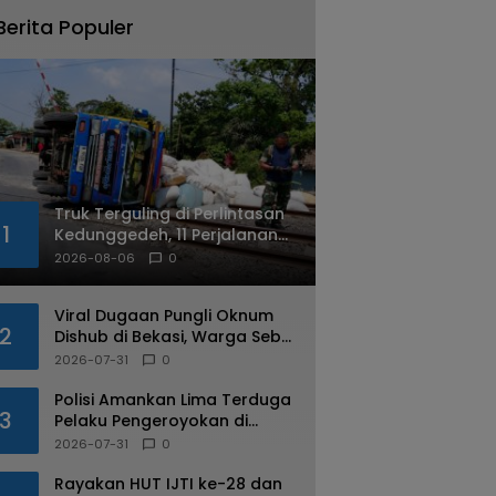
Berita Populer
Truk Terguling di Perlintasan
1
Kedunggedeh, 11 Perjalanan
Kereta Api Terdampak
2026-08-06
0
Viral Dugaan Pungli Oknum
2
Dishub di Bekasi, Warga Sebut
Praktik Diduga Sudah
2026-07-31
0
Berulang
Polisi Amankan Lima Terduga
3
Pelaku Pengeroyokan di
Kalimalang
2026-07-31
0
Rayakan HUT IJTI ke-28 dan