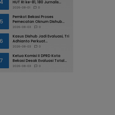
4
HUT RI ke-81, 180 Jurnalis
Jabodetabek Adu di IJTI
2026-08-01
0
Jakarta Raya Cup
Pemkot Bekasi Proses
5
Pemecatan Oknum Dishub
Yang Diduga Lakukan Pungli
2026-08-03
0
ke Sopir Truk
Kasus Dishub Jadi Evaluasi, Tri
6
Adhianto Perkuat
Pengawasan Aparatur
2026-08-03
0
Ketua Komisi II DPRD Kota
7
Bekasi Desak Evaluasi Total
Usai Dugaan Pungli Oknum
2026-08-03
0
Dishub Viral