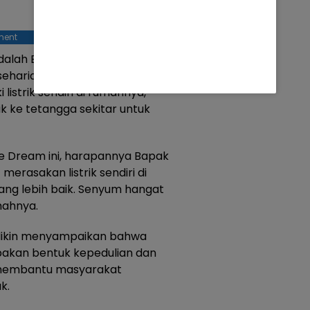
ment
alah Bapak Mursalih, warga
sehariannya bekerja sebagai
listrik sendiri di rumahnya,
k ke tetangga sekitar untuk
e Dream ini, harapannya Bapak
erasakan listrik sendiri di
ang lebih baik. Senyum hangat
mahnya.
adikin menyampaikan bahwa
akan bentuk kepedulian dan
 membantu masyarakat
k.