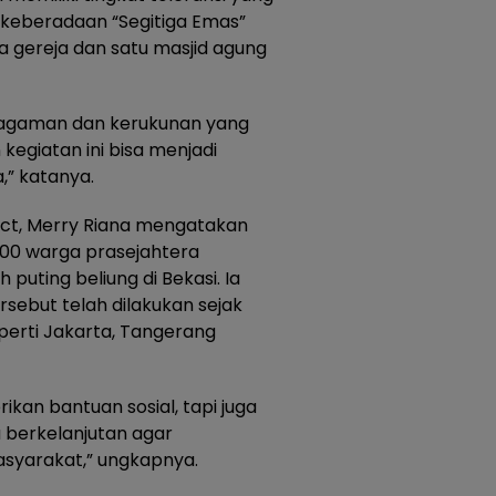
 keberadaan “Segitiga Emas”
a gereja dan satu masjid agung
eragaman dan kerukunan yang
kegiatan ini bisa menjadi
a,” katanya.
ject, Merry Riana mengatakan
00 warga prasejahtera
uting beliung di Bekasi. Ia
sebut telah dilakukan sejak
perti Jakarta, Tangerang
kan bantuan sosial, tapi juga
 berkelanjutan agar
asyarakat,” ungkapnya.