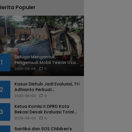
Berita Populer
Diduga Mengantuk,
1
Pengemudi Mobil Tewas Usai
Tabrak Pohon di Jatiasih
2026-08-08
0
Kasus Dishub Jadi Evaluasi, Tri
2
Adhianto Perkuat
Pengawasan Aparatur
2026-08-03
0
Ketua Komisi II DPRD Kota
3
Bekasi Desak Evaluasi Total
Usai Dugaan Pungli Oknum
2026-08-03
0
Dishub Viral
Santika dan SOS Children’s