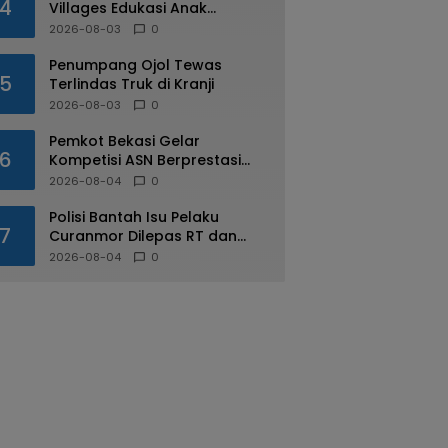
4
Villages Edukasi Anak
Mengenal Industri Perhotelan
2026-08-03
0
Penumpang Ojol Tewas
5
Terlindas Truk di Kranji
2026-08-03
0
Pemkot Bekasi Gelar
6
Kompetisi ASN Berprestasi
pada HUT RI ke-81
2026-08-04
0
Polisi Bantah Isu Pelaku
7
Curanmor Dilepas RT dan
Warga di Pejuang
2026-08-04
0