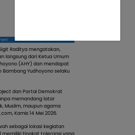
ment
 Sigit Raditya mengatakan,
an langsung dari Ketua Umum
udhoyono (AHY) dan mendapat
ilo Bambang Yudhoyono selaku
oject dan Partai Demokrat
 tanpa memandang latar
lik, Muslim, maupun agama
de.com, Kamis 14 Mei 2026.
ah sebagai lokasi kegiatan
 memiliki tingkat toleransi yang