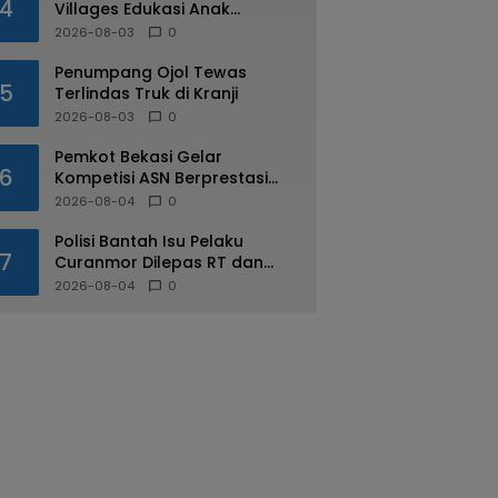
4
Villages Edukasi Anak
Mengenal Industri Perhotelan
2026-08-03
0
Penumpang Ojol Tewas
5
Terlindas Truk di Kranji
2026-08-03
0
Pemkot Bekasi Gelar
6
Kompetisi ASN Berprestasi
pada HUT RI ke-81
2026-08-04
0
Polisi Bantah Isu Pelaku
7
Curanmor Dilepas RT dan
Warga di Pejuang
2026-08-04
0