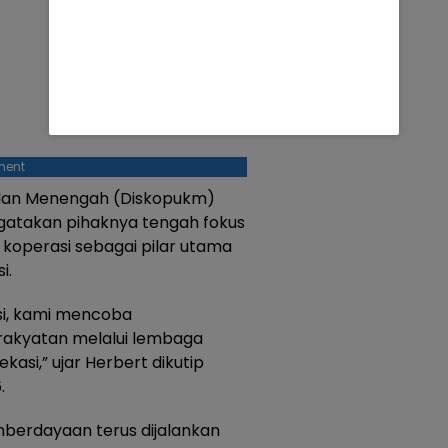
ment
l dan Menengah (Diskopukm)
ngatakan pihaknya tengah fokus
operasi sebagai pilar utama
i.
i, kami mencoba
rakyatan melalui lembaga
asi,” ujar Herbert dikutip
.
berdayaan terus dijalankan