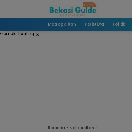
Langsung
ke
konten
Metropolitan
Peristiwa
Politik
×
Beranda
Metropolitan