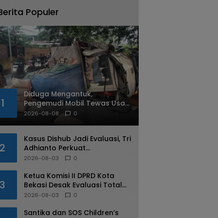
Berita Populer
Diduga Mengantuk,
1
Pengemudi Mobil Tewas Usai
Tabrak Pohon di Jatiasih
2026-08-08
0
Kasus Dishub Jadi Evaluasi, Tri
2
Adhianto Perkuat
Pengawasan Aparatur
2026-08-03
0
Ketua Komisi II DPRD Kota
3
Bekasi Desak Evaluasi Total
Usai Dugaan Pungli Oknum
2026-08-03
0
Dishub Viral
Santika dan SOS Children’s