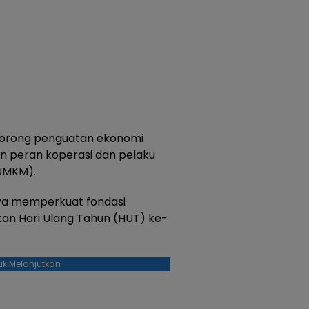
dorong penguatan ekonomi
 peran koperasi dan pelaku
(UMKM).
aya memperkuat fondasi
an Hari Ulang Tahun (HUT) ke-
uk Melanjutkan