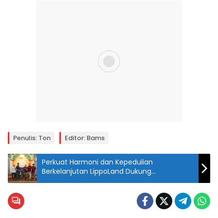
Penulis: Ton
Editor: Bams
Perkuat Harmoni dan Kepedulian
Berkelanjutan LippoLand Dukung
Kenyamanan Ibadah Warga Cikarang