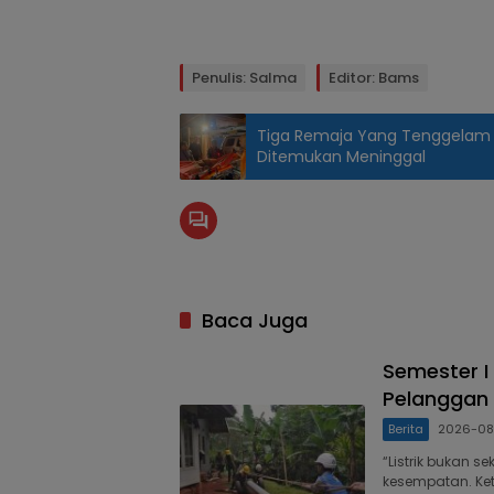
Penulis: Salma
Editor: Bams
Tiga Remaja Yang Tenggelam 
Ditemukan Meninggal
Baca Juga
Semester I 
Pelanggan 
Berita
2026-08
“Listrik bukan 
kesempatan. Keti