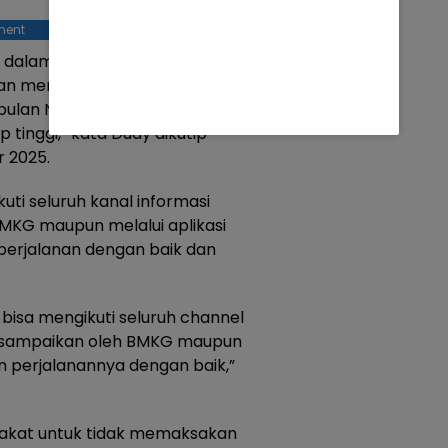
ment
 dalam melaksanakan
an mematuhi kondisi cuaca.
 bulan November, Desember,
p tinggi,” kata Dudy dikutip
 2025.
ti seluruh kanal informasi
BMKG maupun melalui aplikasi
perjalanan dengan baik dan
isa mengikuti seluruh channel
 disampaikan oleh BMKG maupun
 perjalanannya dengan baik,”
akat untuk tidak memaksakan