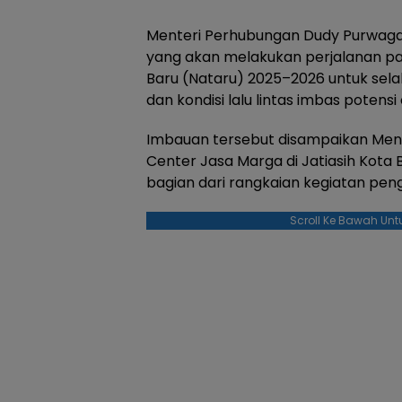
Menteri Perhubungan Dudy Purwag
yang akan melakukan perjalanan pa
Baru (Nataru) 2025–2026 untuk sel
dan kondisi lalu lintas imbas potens
Imbauan tersebut disampaikan Me
Center Jasa Marga di Jatiasih Kota 
bagian dari rangkaian kegiatan pen
Scroll Ke Bawah Unt