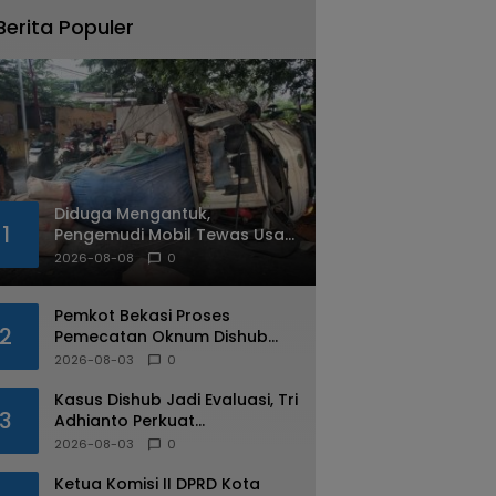
Berita Populer
Diduga Mengantuk,
1
Pengemudi Mobil Tewas Usai
Tabrak Pohon di Jatiasih
2026-08-08
0
Pemkot Bekasi Proses
2
Pemecatan Oknum Dishub
Yang Diduga Lakukan Pungli
2026-08-03
0
ke Sopir Truk
Kasus Dishub Jadi Evaluasi, Tri
3
Adhianto Perkuat
Pengawasan Aparatur
2026-08-03
0
Ketua Komisi II DPRD Kota