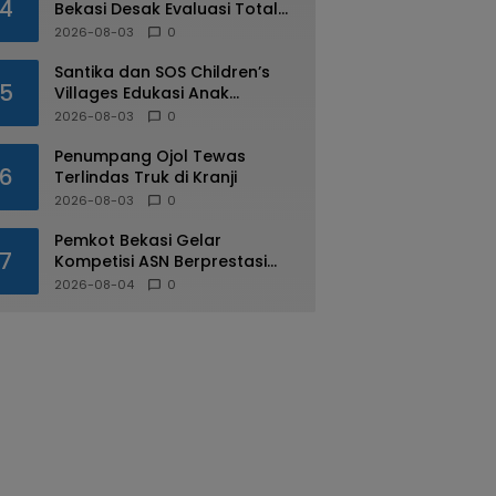
4
Bekasi Desak Evaluasi Total
Usai Dugaan Pungli Oknum
2026-08-03
0
Dishub Viral
Santika dan SOS Children’s
5
Villages Edukasi Anak
Mengenal Industri Perhotelan
2026-08-03
0
Penumpang Ojol Tewas
6
Terlindas Truk di Kranji
2026-08-03
0
Pemkot Bekasi Gelar
7
Kompetisi ASN Berprestasi
pada HUT RI ke-81
2026-08-04
0