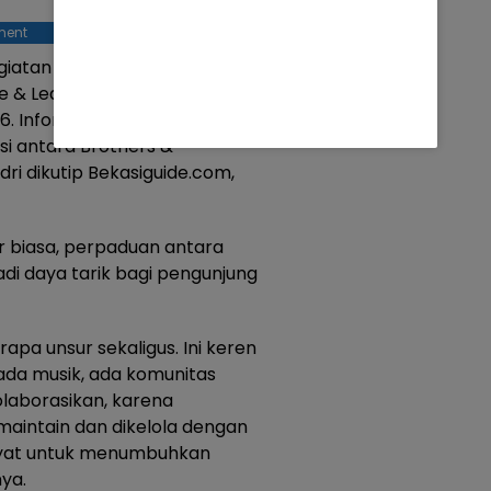
ment
giatan yang digagas oleh Bro
& League 2026. Nantinya juga
6. Informasi yang saya dapat,
i antara Brothers &
dri dikutip Bekasiguide.com,
ar biasa, perpaduan antara
adi daya tarik bagi pengunjung
pa unsur sekaligus. Ini keren
 ada musik, ada komunitas
kolaborasikan, karena
maintain dan dikelola dengan
syat untuk menumbuhkan
nya.