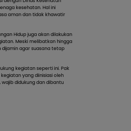
si dengan Dinas Kesehatan
naga kesehatan. Hal ini
asa aman dan tidak khawatir
kungan Hidup juga akan dilakukan
giatan. Meski melibatkan hingga
n dijamin agar suasana tetap
kung kegiatan seperti ini. Pak
egiatan yang diinisiasi oleh
 wajib didukung dan dibantu