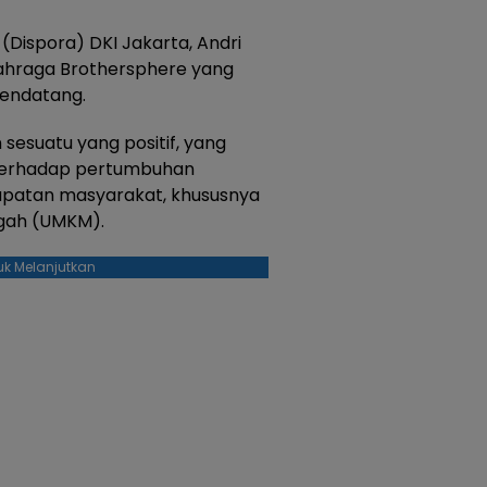
Dispora) DKI Jakarta, Andri
ahraga Brothersphere yang
mendatang.
sesuatu yang positif, yang
 terhadap pertumbuhan
patan masyarakat, khususnya
ngah (UMKM).
uk Melanjutkan