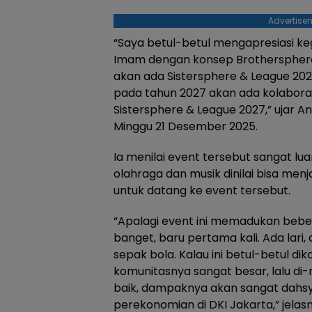
Advertise
“Saya betul-betul mengapresiasi ke
Imam dengan konsep Brothersphere 
akan ada Sistersphere & League 202
pada tahun 2027 akan ada kolaboras
Sistersphere & League 2027,” ujar An
Minggu 21 Desember 2025.
Ia menilai event tersebut sangat lu
olahraga dan musik dinilai bisa menj
untuk datang ke event tersebut.
“Apalagi event ini memadukan bebera
banget, baru pertama kali. Ada lari,
sepak bola. Kalau ini betul-betul di
komunitasnya sangat besar, lalu di-
baik, dampaknya akan sangat dah
perekonomian di DKI Jakarta,” jelas