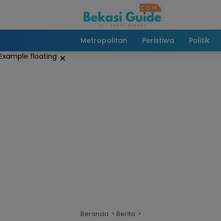
Langsung
ke
konten
Metropolitan
Peristiwa
Politik
×
Beranda
Berita