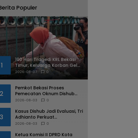
Berita Populer
100 Hari Tragedi KRL Bekasi
1
Timur, Keluarga Korban Gelar
Doa Bersama dan Tabur
2026-08-07
0
Bunga
Pemkot Bekasi Proses
2
Pemecatan Oknum Dishub
Yang Diduga Lakukan Pungli
2026-08-03
0
ke Sopir Truk
Kasus Dishub Jadi Evaluasi, Tri
3
Adhianto Perkuat
Pengawasan Aparatur
2026-08-03
0
Ketua Komisi II DPRD Kota