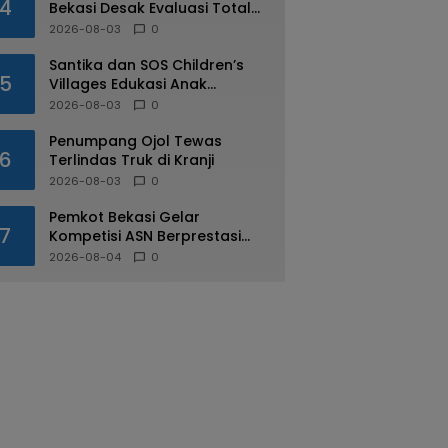
4
Bekasi Desak Evaluasi Total
Usai Dugaan Pungli Oknum
2026-08-03
0
Dishub Viral
Santika dan SOS Children’s
5
Villages Edukasi Anak
Mengenal Industri Perhotelan
2026-08-03
0
Penumpang Ojol Tewas
6
Terlindas Truk di Kranji
2026-08-03
0
Pemkot Bekasi Gelar
7
Kompetisi ASN Berprestasi
pada HUT RI ke-81
2026-08-04
0