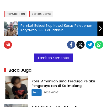
Penulis: Ton
Editor: Bams
Pemkot Bekasi Siap Kawal Kasus Pelecehan
Karyawan SPPG di Jatiasih
Tambah Komentar
Baca Juga
Polisi Amankan Lima Terduga Pelaku
Pengeroyokan di Kalimalang
Berita
2026-07-31