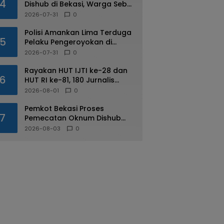
4
Dishub di Bekasi, Warga Sebut
Praktik Diduga Sudah
2026-07-31
0
Berulang
Polisi Amankan Lima Terduga
5
Pelaku Pengeroyokan di
Kalimalang
2026-07-31
0
Rayakan HUT IJTI ke-28 dan
6
HUT RI ke-81, 180 Jurnalis
Jabodetabek Adu di IJTI
2026-08-01
0
Jakarta Raya Cup
Pemkot Bekasi Proses
7
Pemecatan Oknum Dishub
Yang Diduga Lakukan Pungli
2026-08-03
0
ke Sopir Truk