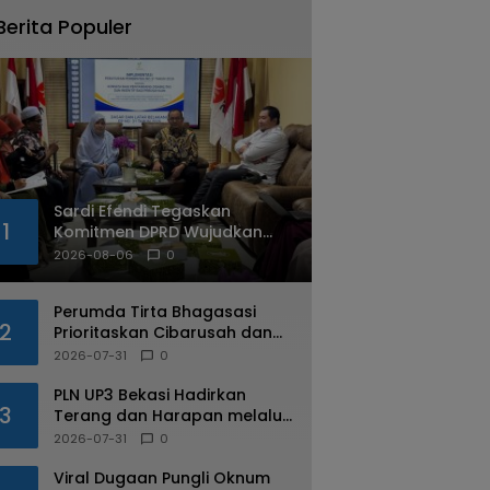
Berita Populer
Sardi Efendi Tegaskan
1
Komitmen DPRD Wujudkan
Kota Bekasi Ramah
2026-08-06
0
Disabilitas
Perumda Tirta Bhagasasi
2
Prioritaskan Cibarusah dan
Bojongmangu dalam
2026-07-31
0
Distribusi Air Bersih
PLN UP3 Bekasi Hadirkan
3
Terang dan Harapan melalui
Program Light Up The Dream
2026-07-31
0
bagi Warga Margahayu
Viral Dugaan Pungli Oknum