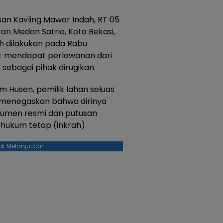
an Kavling Mawar Indah, RT 05
an Medan Satria, Kota Bekasi,
h dilakukan pada Rabu
at mendapat perlawanan dari
ebagai pihak dirugikan.
him Husen, pemilik lahan seluas
, menegaskan bahwa dirinya
kumen resmi dan putusan
hukum tetap (inkrah).
uk Melanjutkan