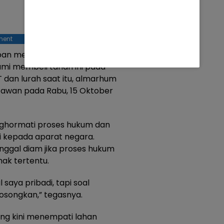
ment
pan menuju eksekusi berikutnya.
Kami membeli tanah ini pada
T dan lurah saat itu, almarhum
rtawan pada Rabu, 15 Oktober
ghormati proses hukum dan
 kepada aparat negara.
nggal diam jika proses hukum
hak tertentu.
l saya pribadi, tapi soal
kosongkan,” tegasnya.
ang kini menempati lahan