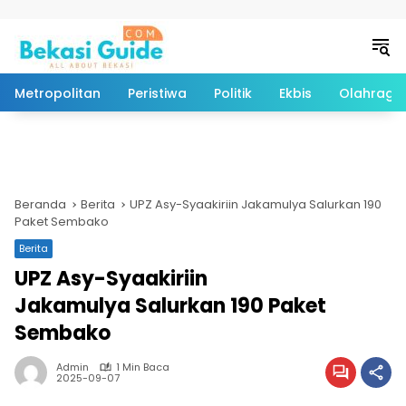
Langsung ke konten
Metropolitan
Peristiwa
Politik
Ekbis
Olahraga
Beranda
Berita
UPZ Asy-Syaakiriin Jakamulya Salurkan 190
Paket Sembako
Berita
UPZ Asy-Syaakiriin
Jakamulya Salurkan 190 Paket
Sembako
Admin
1 Min Baca
2025-09-07