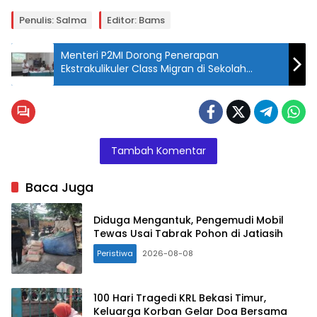
Penulis: Salma
Editor: Bams
Menteri P2MI Dorong Penerapan
Ekstrakulikuler Class Migran di Sekolah
Rakyat Bekasi
Tambah Komentar
Baca Juga
Diduga Mengantuk, Pengemudi Mobil
Tewas Usai Tabrak Pohon di Jatiasih
Peristiwa
2026-08-08
100 Hari Tragedi KRL Bekasi Timur,
Keluarga Korban Gelar Doa Bersama