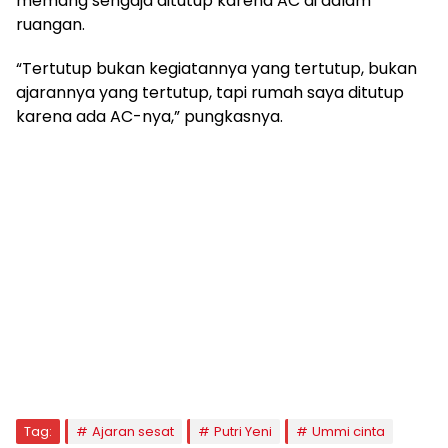
memang sengaja ditutup karena AC di dalam
ruangan.
“Tertutup bukan kegiatannya yang tertutup, bukan
ajarannya yang tertutup, tapi rumah saya ditutup
karena ada AC-nya,” pungkasnya.
Tag:
Ajaran sesat
Putri Yeni
Ummi cinta