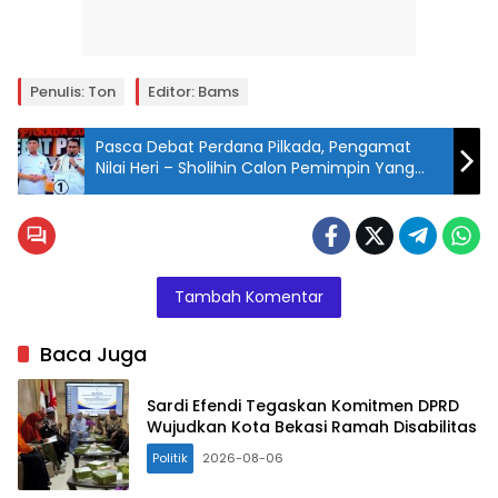
Penulis: Ton
Editor: Bams
Pasca Debat Perdana Pilkada, Pengamat
Nilai Heri – Sholihin Calon Pemimpin Yang
Pro Rakyat
Tambah Komentar
Baca Juga
Sardi Efendi Tegaskan Komitmen DPRD
Wujudkan Kota Bekasi Ramah Disabilitas
Politik
2026-08-06