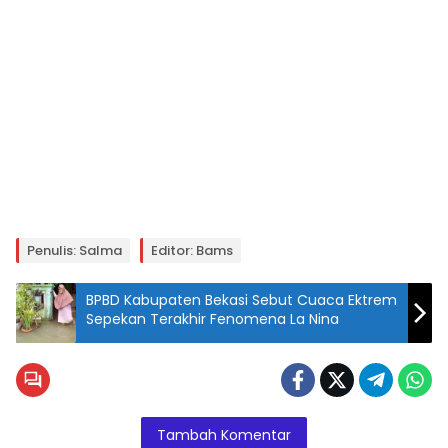
Penulis: Salma
Editor: Bams
BPBD Kabupaten Bekasi Sebut Cuaca Ektrem
Sepekan Terakhir Fenomena La Nina
Tambah Komentar