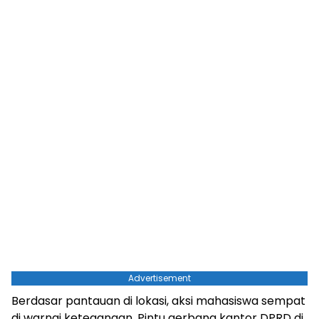
Advertisement
Berdasar pantauan di lokasi, aksi mahasiswa sempat
di warnai ketegangan. Pintu gerbang kantor DPRD di