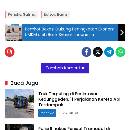
Penulis: Salma
Editor: Bams
Pemkot Bekasi Dukung Peningkatan Ekonomi
UMKM oleh Bank Syariah Indonesia
Tambah Komentar
Baca Juga
Truk Terguling di Perlintasan
Kedunggedeh, 11 Perjalanan Kereta Api
Terdampak
Peristiwa
2026-08-06
Polisi Ringkus Penjual Tramadol di