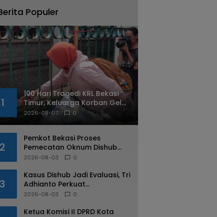
Berita Populer
100 Hari Tragedi KRL Bekasi
1
Timur, Keluarga Korban Gelar
Doa Bersama dan Tabur
2026-08-07
0
Bunga
Pemkot Bekasi Proses
2
Pemecatan Oknum Dishub
Yang Diduga Lakukan Pungli
2026-08-03
0
ke Sopir Truk
Kasus Dishub Jadi Evaluasi, Tri
3
Adhianto Perkuat
Pengawasan Aparatur
2026-08-03
0
Ketua Komisi II DPRD Kota