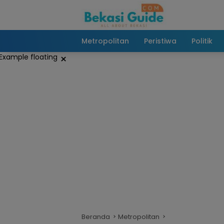
Langsung
ke
konten
Metropolitan
Peristiwa
Politik
×
Beranda
Metropolitan