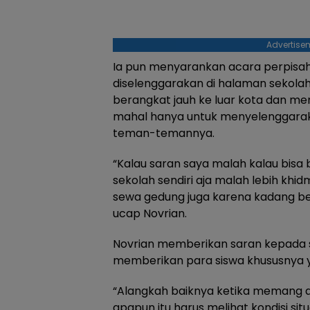
Advertise
Ia pun menyarankan acara perpisa
diselenggarakan di halaman sekolah.
berangkat jauh ke luar kota dan m
mahal hanya untuk menyelenggara
teman-temannya.
“Kalau saran saya malah kalau bisa 
sekolah sendiri aja malah lebih khidm
sewa gedung juga karena kadang beb
ucap Novrian.
Novrian memberikan saran kepada s
memberikan para siswa khususnya ya
“Alangkah baiknya ketika memang a
apapun itu harus melihat kondisi si