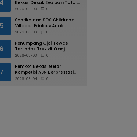
4
Bekasi Desak Evaluasi Total
Usai Dugaan Pungli Oknum
2026-08-03
0
Dishub Viral
Santika dan SOS Children’s
5
Villages Edukasi Anak
Mengenal Industri Perhotelan
2026-08-03
0
Penumpang Ojol Tewas
6
Terlindas Truk di Kranji
2026-08-03
0
Pemkot Bekasi Gelar
7
Kompetisi ASN Berprestasi
pada HUT RI ke-81
2026-08-04
0