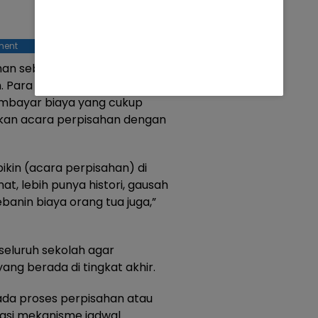
ment
han sebenarnya bisa
 Para siswa tidak perlu
embayar biaya yang cukup
kan acara perpisahan dengan
bikin (acara perpisahan) di
at, lebih punya histori, gausah
anin biaya orang tua juga,”
eluruh sekolah agar
ng berada di tingkat akhir.
da proses perpisahan atau
tuasi mekanisme jadwal