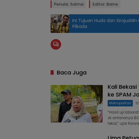
Penulis: Salma
Editor: Bams
Ini Tujuan Huda dan Sirojuddin
Pilkada
Baca Juga
Kali Bekasi
ke SPAM Ja
Metropolitan
2
“Hasil uji labo
di antaranya BOD,
fekal,” ujar Kis
Lima Petug