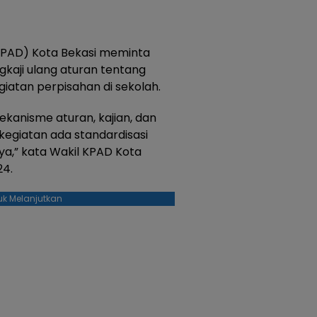
KPAD) Kota Bekasi meminta
gkaji ulang aturan tentang
iatan perpisahan di sekolah.
ekanisme aturan, kajian, dan
egiatan ada standardisasi
a,” kata Wakil KPAD Kota
24.
uk Melanjutkan