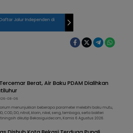
 Daftar Jalur Independen di
 Tercemar Berat, Air Baku PDAM Dialihkan
tiluhur
026-08-06
ratorium menunjukkan beberapa parameter melebihi baku mutu,
 COD, DO, nitrat, klorin, nikel, seng, tembaga, serta bakteri
watiningsih dikutip Bekasiguidecom, Kamis 6 Agustus 2026.
as Dishub Kota Bekasi Terduga Pungli