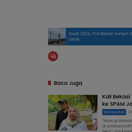
Awali 2024, PLN Bekasi Genjot
Listrik
Baca Juga
Kali Bekasi
ke SPAM Ja
Metropolitan
2
“Hasil uji labo
di antaranya BOD,
fekal,” ujar Kis