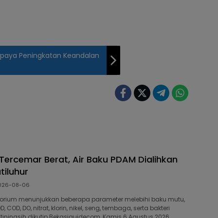
 Upaya Peningkatan Keandalan
 Tercemar Berat, Air Baku PDAM Dialihkan
tiluhur
026-08-06
ratorium menunjukkan beberapa parameter melebihi baku mutu,
 COD, DO, nitrat, klorin, nikel, seng, tembaga, serta bakteri
watiningsih dikutip Bekasiguidecom, Kamis 6 Agustus 2026.