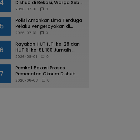
4
Dishub di Bekasi, Warga Sebut
Praktik Diduga Sudah
2026-07-31
0
Berulang
Polisi Amankan Lima Terduga
5
Pelaku Pengeroyokan di
Kalimalang
2026-07-31
0
Rayakan HUT IJTI ke-28 dan
6
HUT RI ke-81, 180 Jurnalis
Jabodetabek Adu di IJTI
2026-08-01
0
Jakarta Raya Cup
Pemkot Bekasi Proses
7
Pemecatan Oknum Dishub
Yang Diduga Lakukan Pungli
2026-08-03
0
ke Sopir Truk