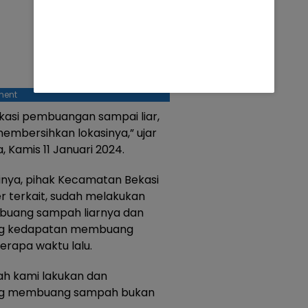
ment
lokasi pembuangan sampai liar,
membersihkan lokasinya,” ujar
a, Kamis 11 Januari 2024.
asinya, pihak Kecamatan Bekasi
r terkait, sudah melakukan
buang sampah liarnya dan
ng kedapatan membuang
erapa waktu lalu.
ah kami lakukan dan
ng membuang sampah bukan