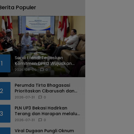
Berita Populer
Sardi Efendi Tegaskan
1
Komitmen DPRD Wujudkan
Kota Bekasi Ramah
2026-08-06
0
Disabilitas
Perumda Tirta Bhagasasi
2
Prioritaskan Cibarusah dan
Bojongmangu dalam
2026-07-31
0
Distribusi Air Bersih
PLN UP3 Bekasi Hadirkan
3
Terang dan Harapan melalui
Program Light Up The Dream
2026-07-31
0
bagi Warga Margahayu
Viral Dugaan Pungli Oknum