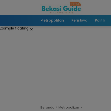
Langsung
ke
konten
Metropolitan
Peristiwa
Politik
×
Beranda
Metropolitan