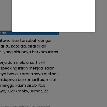
ment
itawarkan tersebut, dengan
 itu, kata dia, dirasakan
l yang hidupnya berkomunitas.
rja dan melalui soft skill
speaking inilah menjadi salah
aya bawa. Karena saya melihat,
hidupnya berkomunitas, mulai
 hingga kaum disabilitas
,” ujar Choky, Jumat, 22