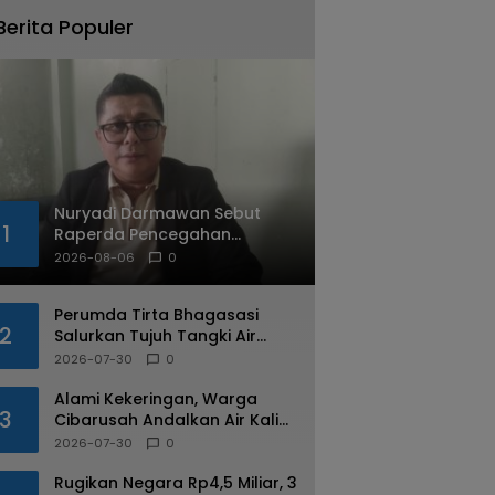
Berita Populer
Nuryadi Darmawan Sebut
1
Raperda Pencegahan
Penyimpangan Seksual
2026-08-06
0
Sangat Mendesak
Perumda Tirta Bhagasasi
2
Salurkan Tujuh Tangki Air
Untuk Desa Yang Alami
2026-07-30
0
Kekeringan di Cibarusah
Alami Kekeringan, Warga
3
Cibarusah Andalkan Air Kali
dan Bantuan Tangki
2026-07-30
0
Rugikan Negara Rp4,5 Miliar, 3