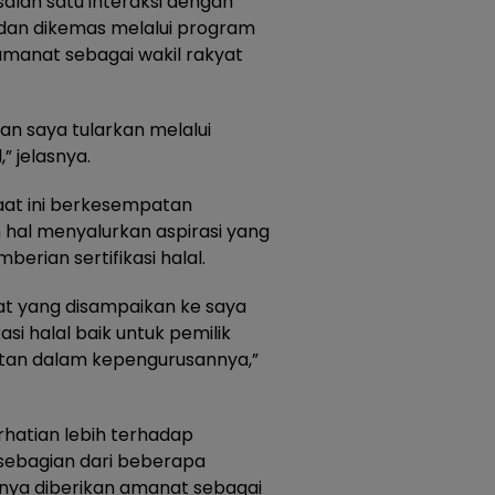
alah satu interaksi dengan
 dan dikemas melalui program
amanat sebagai wakil rakyat
kan saya tularkan melalui
” jelasnya.
aat ini berkesempatan
hal menyalurkan aspirasi yang
erian sertifikasi halal.
at yang disampaikan ke saya
i halal baik untuk pemilik
tan dalam kepengurusannya,”
rhatian lebih terhadap
 sebagian dari beberapa
inya diberikan amanat sebagai