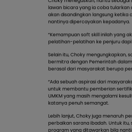
Choky menegaskan, hal itu sebagai s
lawan bicara yang ia coba tularkan
akan disandingkan langsung ketika 
nantinya dipercayakan kepadanya.
“Kemampuan soft skill inilah yang a
pelatihan-pelatihan ke penjuru dapil,
Selain itu, Choky mengungkapkan, s
bermitra dengan Pemerintah dalam 
berasal dari masyarakat berupa pemb
“Ada sebuah aspirasi dari masyarak
untuk membantu pemberian sertifikas
UMKM yang masih mengalami kesuli
katanya penuh semangat.
Lebih lanjut, Choky juga menaruh pe
perbaikan sarana ibadah. Untuk itu,
program yang ditawarkan bila nant