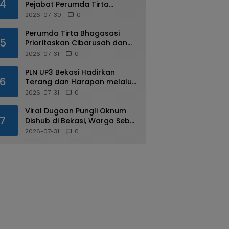
4
Pejabat Perumda Tirta
Bhagasasi Ditahan Kejari
2026-07-30
0
Perumda Tirta Bhagasasi
5
Prioritaskan Cibarusah dan
Bojongmangu dalam
2026-07-31
0
Distribusi Air Bersih
PLN UP3 Bekasi Hadirkan
6
Terang dan Harapan melalui
Program Light Up The Dream
2026-07-31
0
bagi Warga Margahayu
Viral Dugaan Pungli Oknum
7
Dishub di Bekasi, Warga Sebut
Praktik Diduga Sudah
2026-07-31
0
Berulang