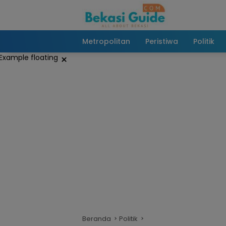
Langsung
ke
konten
Metropolitan
Peristiwa
Politik
×
Beranda
Politik