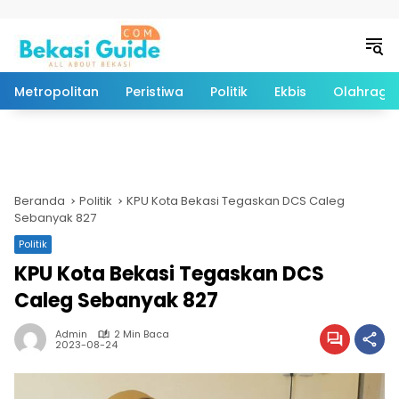
Langsung ke konten
Metropolitan
Peristiwa
Politik
Ekbis
Olahraga
Beranda
Politik
KPU Kota Bekasi Tegaskan DCS Caleg
Sebanyak 827
Politik
KPU Kota Bekasi Tegaskan DCS
Caleg Sebanyak 827
Admin
2 Min Baca
2023-08-24