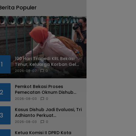
Berita Populer
100 Hari Tragedi KRL Bekasi
1
Timur, Keluarga Korban Gelar
Doa Bersama dan Tabur
2026-08-07
0
Bunga
Pemkot Bekasi Proses
2
Pemecatan Oknum Dishub
Yang Diduga Lakukan Pungli
2026-08-03
0
ke Sopir Truk
Kasus Dishub Jadi Evaluasi, Tri
3
Adhianto Perkuat
Pengawasan Aparatur
2026-08-03
0
Ketua Komisi II DPRD Kota