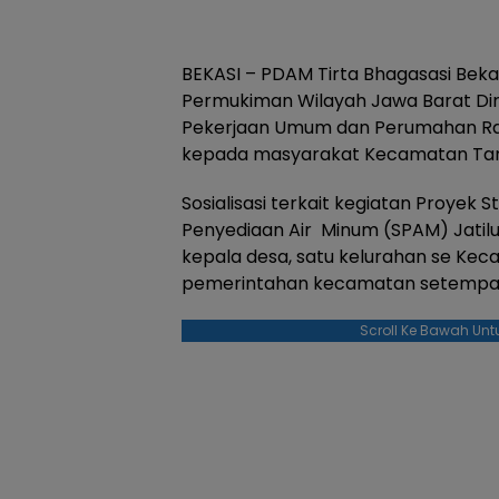
BEKASI – PDAM Tirta Bhagasasi Beka
Permukiman Wilayah Jawa Barat Dir
Pekerjaan Umum dan Perumahan Raky
kepada masyarakat Kecamatan Taru
Sosialisasi terkait kegiatan Proyek S
Penyediaan Air Minum (SPAM) Jatiluhur 
kepala desa, satu kelurahan se Kec
pemerintahan kecamatan setempat
Scroll Ke Bawah Unt