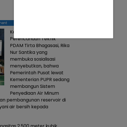
ment
Kepala Bagian
Perencanaan Teknik
PDAM Tirta Bhagasasi, Rika
Nur Santika yang
membuka sosialisasi
menyebutkan, bahwa
Pemerintah Pusat lewat
Kementerian PUPR sedang
membangun Sistem
Penyediaan Air Minum
ukan pembangunan reservoir di
ni air bersih kepada
asitas 2.500 meter kubik,