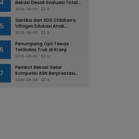
4
Bekasi Desak Evaluasi Total
Usai Dugaan Pungli Oknum
2026-08-03
0
Dishub Viral
Santika dan SOS Children’s
5
Villages Edukasi Anak
Mengenal Industri Perhotelan
2026-08-03
0
Penumpang Ojol Tewas
6
Terlindas Truk di Kranji
2026-08-03
0
Pemkot Bekasi Gelar
7
Kompetisi ASN Berprestasi
pada HUT RI ke-81
2026-08-04
0