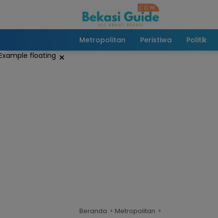
Langsung
ke
konten
Metropolitan
Peristiwa
Politik
×
Beranda
Metropolitan