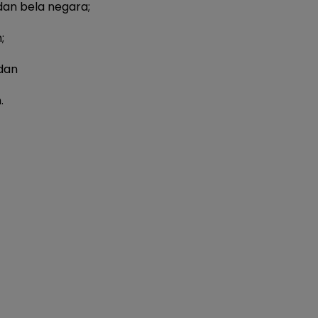
dan bela negara;
;
dan
.