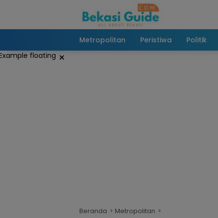
Langsung
ke
konten
Metropolitan
Peristiwa
Politik
×
Beranda
Metropolitan