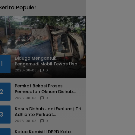
Berita Populer
Diduga Mengantuk,
1
Pengemudi Mobil Tewas Usai
Tabrak Pohon di Jatiasih
2026-08-08
0
Pemkot Bekasi Proses
2
Pemecatan Oknum Dishub
Yang Diduga Lakukan Pungli
2026-08-03
0
ke Sopir Truk
Kasus Dishub Jadi Evaluasi, Tri
3
Adhianto Perkuat
Pengawasan Aparatur
2026-08-03
0
Ketua Komisi II DPRD Kota