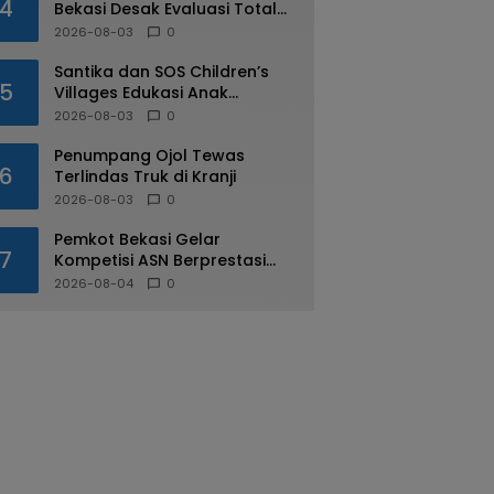
4
Bekasi Desak Evaluasi Total
Usai Dugaan Pungli Oknum
2026-08-03
0
Dishub Viral
Santika dan SOS Children’s
5
Villages Edukasi Anak
Mengenal Industri Perhotelan
2026-08-03
0
Penumpang Ojol Tewas
6
Terlindas Truk di Kranji
2026-08-03
0
Pemkot Bekasi Gelar
7
Kompetisi ASN Berprestasi
pada HUT RI ke-81
2026-08-04
0