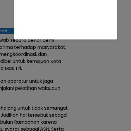
ment
awab secara benar demi
prima terhadap masyarakat,
mengkoordinasi, dan
dibel untuk kemajuan Kota
a Mas Tri.
kan aparatur untuk jaga
alani pelatihan walaupun
ghalang untuk tidak semangat
 Jadikan hal tersebut sebagai
di bulan Ramadhan karena
tu syarat sebagai ASN. Serta