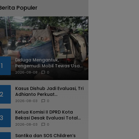
Berita Populer
Diduga Mengantuk,
1
Pengemudi Mobil Tewas Usai
Tabrak Pohon di Jatiasih
2026-08-08
0
Kasus Dishub Jadi Evaluasi, Tri
2
Adhianto Perkuat
Pengawasan Aparatur
2026-08-03
0
Ketua Komisi II DPRD Kota
3
Bekasi Desak Evaluasi Total
Usai Dugaan Pungli Oknum
2026-08-03
0
Dishub Viral
Santika dan SOS Children’s