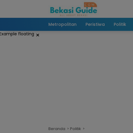
Langsung
ke
konten
Metropolitan
Peristiwa
Politik
×
Beranda
Politik