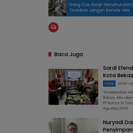
Gang Cue Banjir Menahun,Ketua
Tindakan Jangan Bertele tele
Baca Juga
Sardi Efen
Kota Bekas
Politik
2026-0
“Ini berkaitan 
Bekasi. Kita ak
PP Nomor 31 Tah
Agustus 2026.
Nuryadi D
Penyimpan