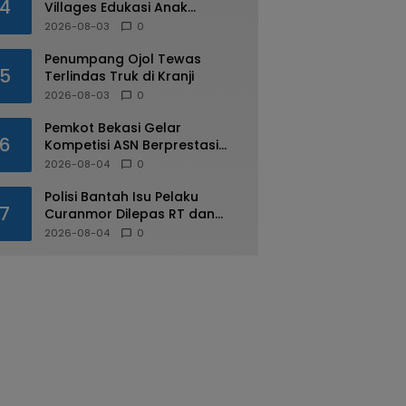
4
Villages Edukasi Anak
Mengenal Industri Perhotelan
2026-08-03
0
Penumpang Ojol Tewas
5
Terlindas Truk di Kranji
2026-08-03
0
Pemkot Bekasi Gelar
6
Kompetisi ASN Berprestasi
pada HUT RI ke-81
2026-08-04
0
Polisi Bantah Isu Pelaku
7
Curanmor Dilepas RT dan
Warga di Pejuang
2026-08-04
0