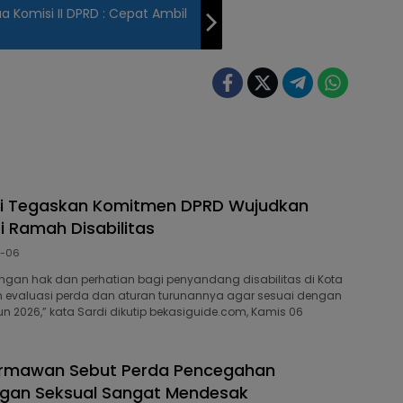
 Komisi II DPRD : Cepat Ambil
di Tegaskan Komitmen DPRD Wujudkan
i Ramah Disabilitas
8-06
dengan hak dan perhatian bagi penyandang disabilitas di Kota
an evaluasi perda dan aturan turunannya agar sesuai dengan
un 2026,” kata Sardi dikutip bekasiguide.com, Kamis 06
armawan Sebut Perda Pencegahan
gan Seksual Sangat Mendesak