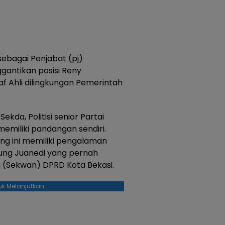
sebagai Penjabat (pj)
gantikan posisi Reny
f Ahli dilingkungan Pemerintah
kda, Politisi senior Partai
emiliki pandangan sendiri.
ang ini memiliki pengalaman
ung Juanedi yang pernah
 (Sekwan) DPRD Kota Bekasi.
uk Melanjutkan