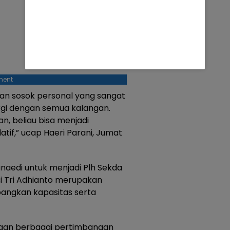
ment
an sosok personal yang sangat
rgi dengan semua kalangan.
n, beliau bisa menjadi
atif,” ucap Haeri Parani, Jumat
unaedi untuk menjadi Plh Sekda
asi Tri Adhianto merupakan
ngkan kapasitas serta
ngan berbagai pertimbangan