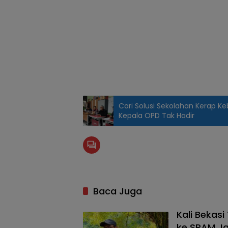
Cari Solusi Sekolahan Kerap Keb
Kepala OPD Tak Hadir
Baca Juga
Kali Bekasi
ke SPAM Ja