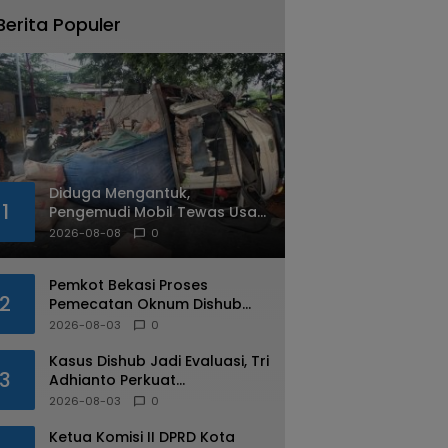
Berita Populer
Diduga Mengantuk,
1
Pengemudi Mobil Tewas Usai
Tabrak Pohon di Jatiasih
2026-08-08
0
Pemkot Bekasi Proses
2
Pemecatan Oknum Dishub
Yang Diduga Lakukan Pungli
2026-08-03
0
ke Sopir Truk
Kasus Dishub Jadi Evaluasi, Tri
3
Adhianto Perkuat
Pengawasan Aparatur
2026-08-03
0
Ketua Komisi II DPRD Kota