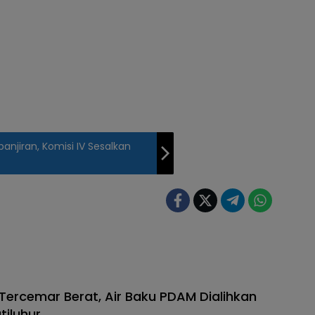
anjiran, Komisi IV Sesalkan
 Tercemar Berat, Air Baku PDAM Dialihkan
tiluhur