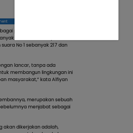
ment
ebagai pemenang, calon No 2
anyak 226 suara, menyisihkan
 suara No 1 sebanyak 217 dan
dengan lancar, tanpa ada
tuk membangun lingkungan ini
an masyarakat,” kata Alfiyan
 diembannya, merupakan sebuah
 sebelumnya menjabat sebagai
 akan dikerjakan adalah,