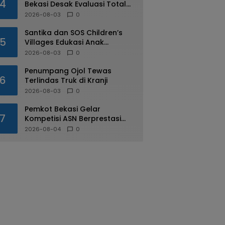
4
Bekasi Desak Evaluasi Total
Usai Dugaan Pungli Oknum
2026-08-03
0
Dishub Viral
Santika dan SOS Children’s
5
Villages Edukasi Anak
Mengenal Industri Perhotelan
2026-08-03
0
Penumpang Ojol Tewas
6
Terlindas Truk di Kranji
2026-08-03
0
Pemkot Bekasi Gelar
7
Kompetisi ASN Berprestasi
pada HUT RI ke-81
2026-08-04
0