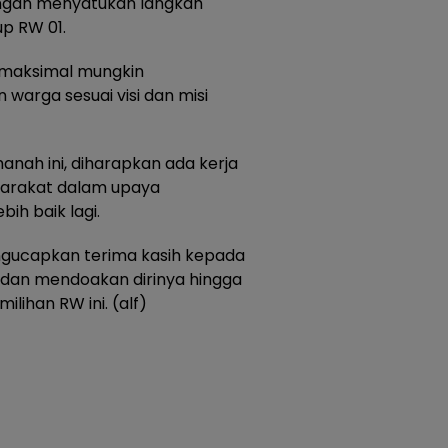
engan menyatukan langkah
up RW 01.
semaksimal mungkin
warga sesuai visi dan misi
ah ini, diharapkan ada kerja
arakat dalam upaya
ih baik lagi.
ngucapkan terima kasih kepada
dan mendoakan dirinya hingga
ihan RW ini. (alf)