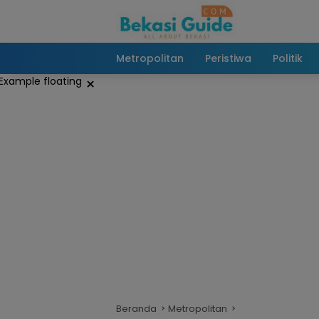
Langsung
ke
konten
Metropolitan
Peristiwa
Politik
×
Beranda
Metropolitan