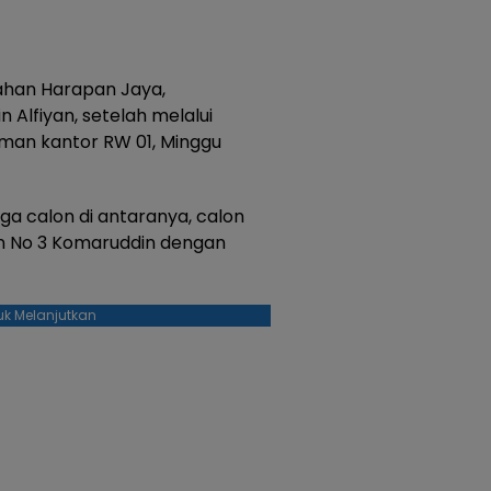
ahan Harapan Jaya,
 Alfiyan, setelah melalui
aman kantor RW 01, Minggu
iga calon di antaranya, calon
lon No 3 Komaruddin dengan
uk Melanjutkan