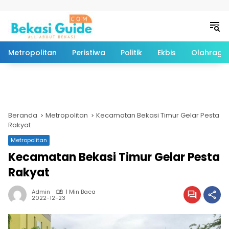
Langsung ke konten
Metropolitan
Peristiwa
Politik
Ekbis
Olahraga
Beranda
Metropolitan
Kecamatan Bekasi Timur Gelar Pesta
Rakyat
Metropolitan
Kecamatan Bekasi Timur Gelar Pesta
Rakyat
Admin
1 Min Baca
2022-12-23