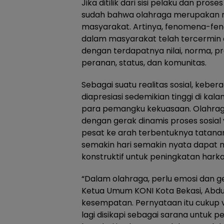
Jika ditilik dari sisi pelaku dan pros
sudah bahwa olahraga merupakan 
masyarakat. Artinya, fenomena-feno
dalam masyarakat telah tercermin 
dengan terdapatnya nilai, norma, p
peranan, status, dan komunitas.
Sebagai suatu realitas sosial, keber
diapresiasi sedemikian tinggi di ka
para pemangku kekuasaan. Olahrag
dengan gerak dinamis proses sosial
pesat ke arah terbentuknya tatanan
semakin hari semakin nyata dapat 
konstruktif untuk peningkatan har
“Dalam olahraga, perlu emosi dan ge
Ketua Umum KONI Kota Bekasi, Abdu
kesempatan. Pernyataan itu cukup v
lagi disikapi sebagai sarana untuk p