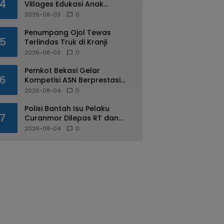
4
Villages Edukasi Anak
Mengenal Industri Perhotelan
2026-08-03
0
Penumpang Ojol Tewas
5
Terlindas Truk di Kranji
2026-08-03
0
Pemkot Bekasi Gelar
6
Kompetisi ASN Berprestasi
pada HUT RI ke-81
2026-08-04
0
Polisi Bantah Isu Pelaku
7
Curanmor Dilepas RT dan
Warga di Pejuang
2026-08-04
0