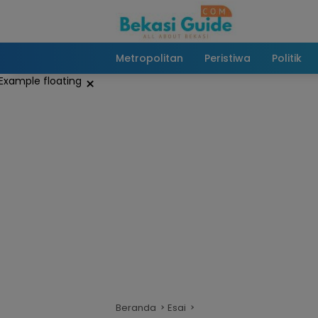
Langsung
ke
konten
Metropolitan
Peristiwa
Politik
×
Beranda
Esai