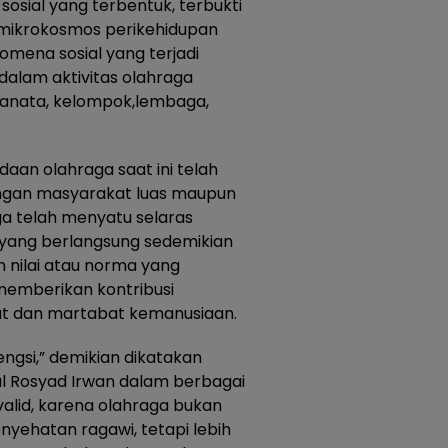
es sosial yang terbentuk, terbukti
mikrokosmos perikehidupan
mena sosial yang terjadi
dalam aktivitas olahraga
ranata, kelompok,lembaga,
adaan olahraga saat ini telah
langan masyarakat luas maupun
a telah menyatu selaras
 yang berlangsung sedemikian
 nilai atau norma yang
memberikan kontribusi
kat dan martabat kemanusiaan.
ngsi,” demikian dikatakan
l Rosyad Irwan dalam berbagai
alid, karena olahraga bukan
enyehatan ragawi, tetapi lebih