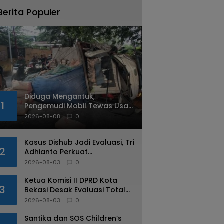
Berita Populer
Diduga Mengantuk,
1
Pengemudi Mobil Tewas Usai
Tabrak Pohon di Jatiasih
2026-08-08
0
Kasus Dishub Jadi Evaluasi, Tri
2
Adhianto Perkuat
Pengawasan Aparatur
2026-08-03
0
Ketua Komisi II DPRD Kota
3
Bekasi Desak Evaluasi Total
Usai Dugaan Pungli Oknum
2026-08-03
0
Dishub Viral
Santika dan SOS Children’s