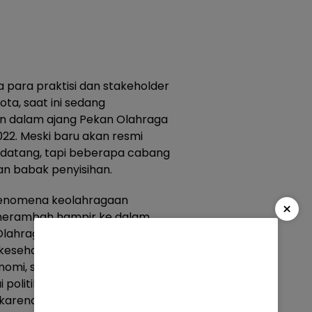
para praktisi dan stakeholder
ta, saat ini sedang
an dalam ajang Pekan Olahraga
022. Meski baru akan resmi
datang, tapi beberapa cabang
an babak penyisihan.
fenomena keolahragaan
×
 merambah hampir ke dalam
Olahraga tidak hanya dilakukan
 kesehatan, karena ternyata
omi, sosial, dan budaya. Jadi,
 politik menjadi ketua cabang
a, karena memang dinamikanya