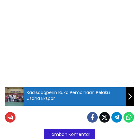
Kadisdagperin Buka Pembinaan Pelaku
Usaha Ekspor
Tambah Komentar