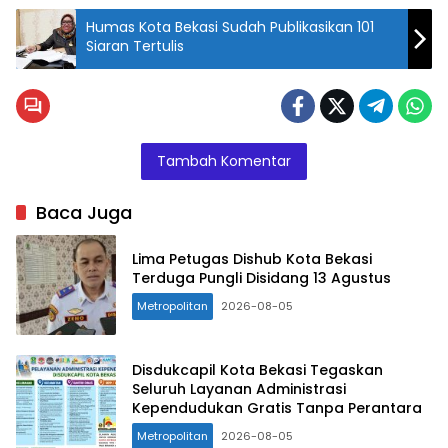
Humas Kota Bekasi Sudah Publikasikan 101
Siaran Tertulis
Wali Kota
Bekasi
Rahmat
Effendi
Tambah Komentar
meraih
penghargaan
Baca Juga
Top Pembina
BUMD 2021
Lima Petugas Dishub Kota Bekasi
dari ajang
Terduga Pungli Disidang 13 Agustus
Top BUMD
Metropolitan
2026-08-05
Awards.
(Poto :
Istimewa)
Disdukcapil Kota Bekasi Tegaskan
Seluruh Layanan Administrasi
Kependudukan Gratis Tanpa Perantara
Metropolitan
2026-08-05