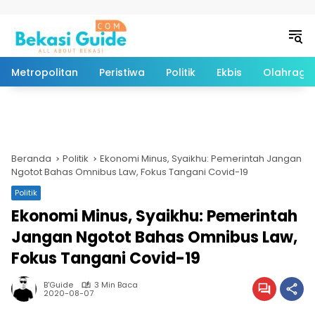
Langsung ke konten
Metropolitan
Peristiwa
Politik
Ekbis
Olahraga
Beranda
Politik
Ekonomi Minus, Syaikhu: Pemerintah Jangan
Ngotot Bahas Omnibus Law, Fokus Tangani Covid-19
Politik
Ekonomi Minus, Syaikhu: Pemerintah
Jangan Ngotot Bahas Omnibus Law,
Fokus Tangani Covid-19
B'Guide
3 Min Baca
2020-08-07