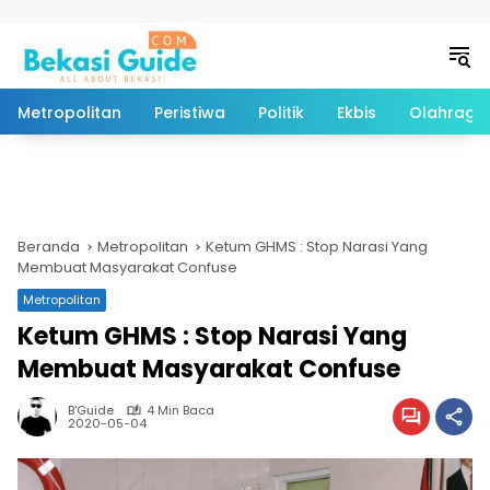
Langsung ke konten
Metropolitan
Peristiwa
Politik
Ekbis
Olahraga
Beranda
Metropolitan
Ketum GHMS : Stop Narasi Yang
Membuat Masyarakat Confuse
Metropolitan
Ketum GHMS : Stop Narasi Yang
Membuat Masyarakat Confuse
B'Guide
4 Min Baca
2020-05-04