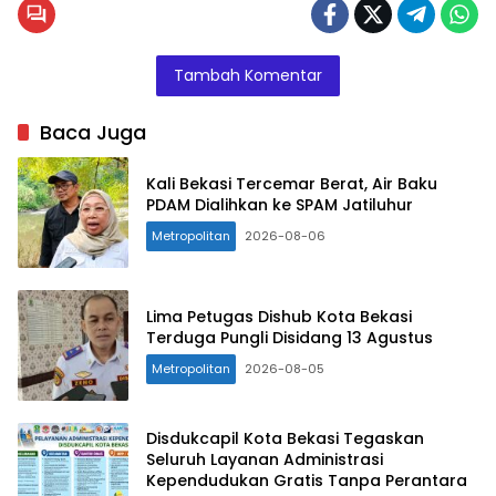
Umum
Gerakan
Hidupkan
Tambah Komentar
Masyarakat
Sejahtera
Baca Juga
(HMS)
Center,
Kali Bekasi Tercemar Berat, Air Baku
Hardjuno
PDAM Dialihkan ke SPAM Jatiluhur
Wiwiho.
Metropolitan
2026-08-06
Lima Petugas Dishub Kota Bekasi
Terduga Pungli Disidang 13 Agustus
Metropolitan
2026-08-05
Disdukcapil Kota Bekasi Tegaskan
Seluruh Layanan Administrasi
Kependudukan Gratis Tanpa Perantara