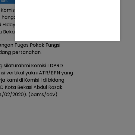
ment
Komisi I DPRD Kota Bekasi
 hangat oleh Kepala Kantor
idayat, sekira pukul 10:30 WIB
 Bekasi.
dengan Tugas Pokok Fungsi
bidang pertanahan.
g silaturahmi Komisi I DPRD
nsi vertikal yakni ATR/BPN yang
a kami di Komisi I di bidang
RD Kota Bekasi Abdul Rozak
4/02/2020). (bams/adv)