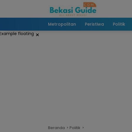
Langsung
ke
konten
Metropolitan
Peristiwa
Politik
×
Beranda
Politik