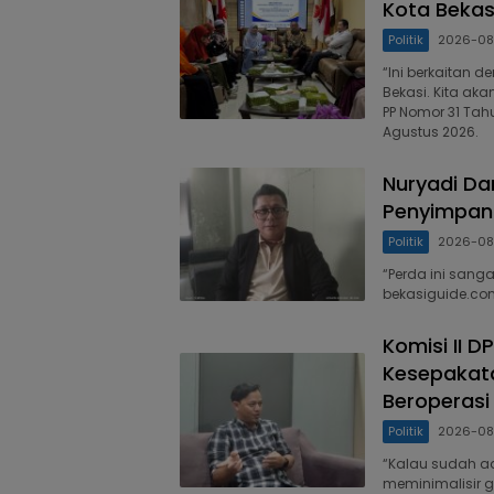
Kota Bekas
Politik
2026-0
“Ini berkaitan 
Bekasi. Kita ak
PP Nomor 31 Tah
Agustus 2026.
Nuryadi D
Penyimpan
Politik
2026-0
“Perda ini sanga
bekasiguide.com
Komisi II D
Kesepakata
Beroperasi
Politik
2026-0
“Kalau sudah a
meminimalisir g