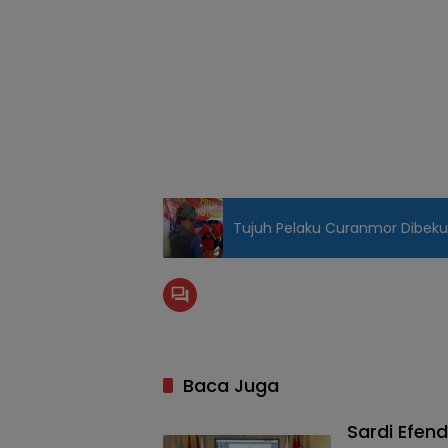
Tujuh Pelaku Curanmor Dibekuk
Baca Juga
Sardi Efen