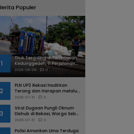
Berita Populer
Truk Terguling di Perlintasan
1
Kedunggedeh, 11 Perjalanan
Kereta Api Terdampak
2026-08-06
0
PLN UP3 Bekasi Hadirkan
2
Terang dan Harapan melalui
Program Light Up The Dream
2026-07-31
0
bagi Warga Margahayu
Viral Dugaan Pungli Oknum
3
Dishub di Bekasi, Warga Sebut
Praktik Diduga Sudah
2026-07-31
0
Berulang
Polisi Amankan Lima Terduga