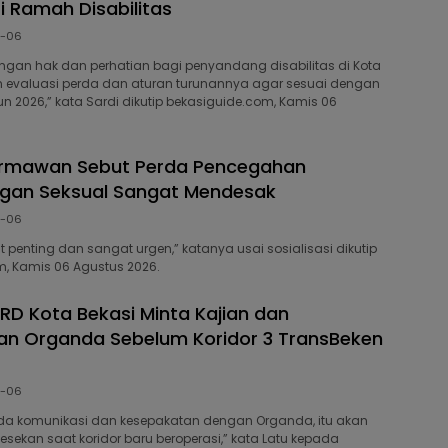
i Ramah Disabilitas
8-06
dengan hak dan perhatian bagi penyandang disabilitas di Kota
an evaluasi perda dan aturan turunannya agar sesuai dengan
un 2026,” kata Sardi dikutip bekasiguide.com, Kamis 06
armawan Sebut Perda Pencegahan
gan Seksual Sangat Mendesak
8-06
t penting dan sangat urgen,” katanya usai sosialisasi dikutip
, Kamis 06 Agustus 2026.
PRD Kota Bekasi Minta Kajian dan
n Organda Sebelum Koridor 3 TransBeken
8-06
da komunikasi dan kesepakatan dengan Organda, itu akan
esekan saat koridor baru beroperasi,” kata Latu kepada