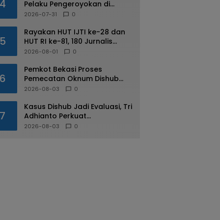
4
Pelaku Pengeroyokan di
Kalimalang
2026-07-31
0
Rayakan HUT IJTI ke-28 dan
5
HUT RI ke-81, 180 Jurnalis
Jabodetabek Adu di IJTI
2026-08-01
0
Jakarta Raya Cup
Pemkot Bekasi Proses
6
Pemecatan Oknum Dishub
Yang Diduga Lakukan Pungli
2026-08-03
0
ke Sopir Truk
Kasus Dishub Jadi Evaluasi, Tri
7
Adhianto Perkuat
Pengawasan Aparatur
2026-08-03
0