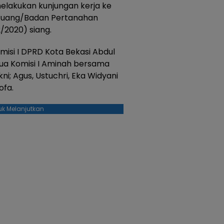
melakukan kunjungan kerja ke
 Ruang/Badan Pertanahan
2/2020) siang.
isi I DPRD Kota Bekasi Abdul
tua Komisi I Aminah bersama
ni; Agus, Ustuchri, Eka Widyani
ofa.
uk Melanjutkan