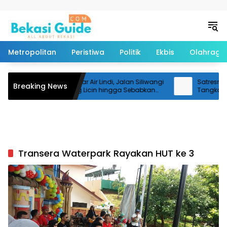
Langsung ke konten
Metropolitan
Peristiwa
Politik
Ekbis
Olahraga
Diduga Terpapar Air Lindi, Jalan Siliwangi
Satresnarko
Breaking News
Bantargebang Licin hingga Sebabkan
Tangkap T
Pemotor Terjatuh
Transera Waterpark Rayakan HUT ke 3