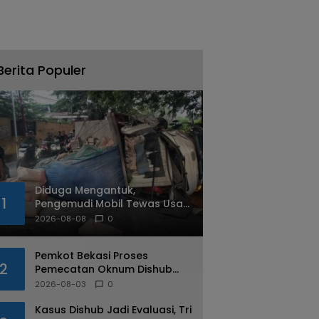
Berita Populer
Diduga Mengantuk,
1
Pengemudi Mobil Tewas Usai
Tabrak Pohon di Jatiasih
2026-08-08
0
Pemkot Bekasi Proses
2
Pemecatan Oknum Dishub
Yang Diduga Lakukan Pungli
2026-08-03
0
ke Sopir Truk
Kasus Dishub Jadi Evaluasi, Tri