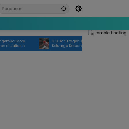
×
i Mobil
100 Hari Tragedi KRL Bekasi Timur,
atiasih
Keluarga Korban Gelar Doa Bersama
dan Tabur Bunga