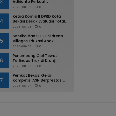
3
Adhianto Perkuat
Pengawasan Aparatur
2026-08-03
0
Ketua Komisi II DPRD Kota
4
Bekasi Desak Evaluasi Total
Usai Dugaan Pungli Oknum
2026-08-03
0
Dishub Viral
Santika dan SOS Children’s
5
Villages Edukasi Anak
Mengenal Industri Perhotelan
2026-08-03
0
Penumpang Ojol Tewas
6
Terlindas Truk di Kranji
2026-08-03
0
Pemkot Bekasi Gelar
7
Kompetisi ASN Berprestasi
pada HUT RI ke-81
2026-08-04
0